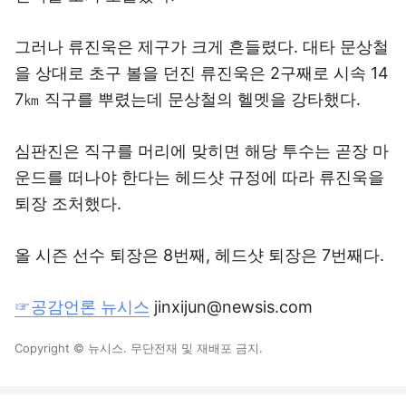
그러나 류진욱은 제구가 크게 흔들렸다. 대타 문상철
을 상대로 초구 볼을 던진 류진욱은 2구째로 시속 14
7㎞ 직구를 뿌렸는데 문상철의 헬멧을 강타했다.
심판진은 직구를 머리에 맞히면 해당 투수는 곧장 마
운드를 떠나야 한다는 헤드샷 규정에 따라 류진욱을
퇴장 조처했다.
올 시즌 선수 퇴장은 8번째, 헤드샷 퇴장은 7번째다.
☞공감언론 뉴시스
jinxijun@newsis.com
Copyright © 뉴시스. 무단전재 및 재배포 금지.