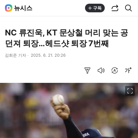
공유하기
통합검색
뉴시스
구독
NC 류진욱, KT 문상철 머리 맞는 공
던져 퇴장…헤드샷 퇴장 7번째
김희준 기자
2025. 6. 21. 20:26
요약보기
음성으로 듣기
번역 설정
글씨크기 조절하기
이미지 크게 보기