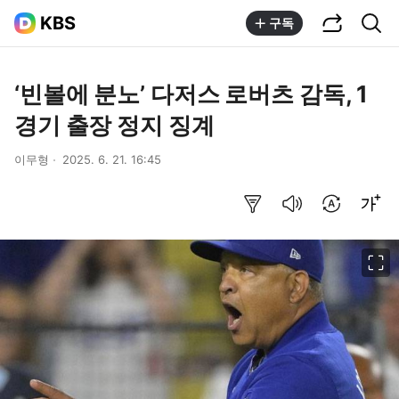
공유하기
통합검색
KBS
구독
‘빈볼에 분노’ 다저스 로버츠 감독, 1
경기 출장 정지 징계
이무형
2025. 6. 21. 16:45
요약보기
음성으로 듣기
번역 설정
글씨크기 조절하기
이미지 크게 보기