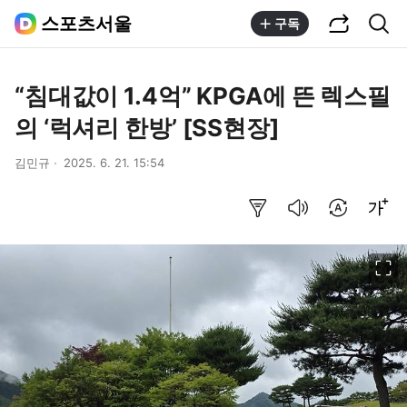
공유하기
통합검색
스포츠서울
구독
“침대값이 1.4억” KPGA에 뜬 렉스필
의 ‘럭셔리 한방’ [SS현장]
김민규
2025. 6. 21. 15:54
요약보기
음성으로 듣기
번역 설정
글씨크기 조절하기
이미지 크게 보기