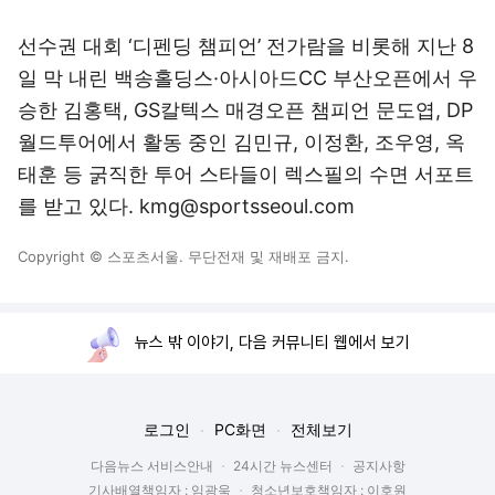
선수권 대회 ‘디펜딩 챔피언’ 전가람을 비롯해 지난 8
일 막 내린 백송홀딩스·아시아드CC 부산오픈에서 우
승한 김홍택, GS칼텍스 매경오픈 챔피언 문도엽, DP
월드투어에서 활동 중인 김민규, 이정환, 조우영, 옥
태훈 등 굵직한 투어 스타들이 렉스필의 수면 서포트
를 받고 있다. kmg@sportsseoul.com
Copyright © 스포츠서울. 무단전재 및 재배포 금지.
뉴스 밖 이야기, 다음 커뮤니티 웹에서 보기
로그인
PC화면
전체보기
다음뉴스 서비스안내
24시간 뉴스센터
공지사항
기사배열책임자 : 임광욱
청소년보호책임자 : 이호원