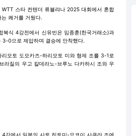
 WTT 스타 컨텐더 류블랴나 2025 대회에서 혼합
는 쾌거를 거뒀다.
합복식 4강전에서 신유빈은 임종훈(한국거래소)과
 3-0으로 제압하며 결승에 안착했다.
하리모토 도모카즈-하리모토 미와 형제 조를 3-1로
브라질의 우고 칼데라노-브루노 다카하시 조와 우
4강에서 일본의 사토 히토미-요코이 사쿠라 조에