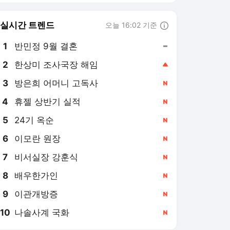
실시간 트렌드
오늘 16:02 기준
툴팁보기
1
반민정 9월 결혼
,유지
2
한상미 조사국장 해임
,상승
3
방은희 어머니 고독사
,신규
4
휴젤 상반기 실적
,신규
5
24기 옥순
,신규
6
이모란 원장
,신규
7
비서실장 강훈식
,신규
8
배우한가인
,신규
9
이관개방증
,신규
10
나솔사계 국화
,신규