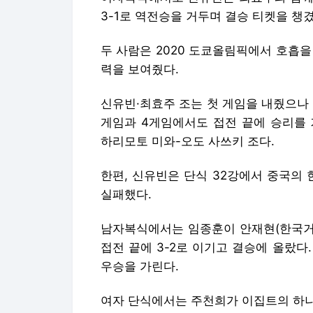
3-1로 역전승을 거두며 결승 티켓을 챙겼
두 사람은 2020 도쿄올림픽에서 호흡
력을 보여줬다.
신유빈·최효주 조는 첫 게임을 내줬으나 
게임과 4게임에서도 접전 끝에 승리를 
하리모토 미와-오도 사쓰키 조다.
한편, 신유빈은 단식 32강에서 중국의 
실패했다.
남자복식에서는 임종훈이 안재현(한국거래
접전 끝에 3-2로 이기고 결승에 올랐
우승을 가린다.
여자 단식에서는 주천희가 이집트의 하나