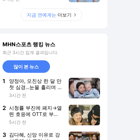
[MHN:피드]
지금 연예계는
더보기
MHN스포츠 랭킹 뉴스
최근 3시간 집계 결과입니다.
많이 본 뉴스
1
양정아, 모친상 한 달 만
첫 심경...눈물 흘리며 한
말
3시간 전
2
시청률 부진에 폐지→열
띈 호응에 OTT로 부활
성공한 이 작품 정체
5시간 전
('도라이버')
3
김다혜, 신앙 이유로 강