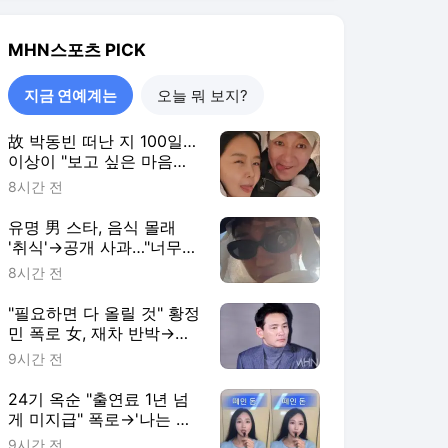
MHN스포츠
PICK
지금 연예계는
오늘 뭐 보지?
故 박동빈 떠난 지 100일…
이상이 "보고 싶은 마음은
그대로" [MHN:피드]
8시간 전
유명 男 스타, 음식 몰래
'취식'→공개 사과…"너무
부끄럽다, 죄송하다"
8시간 전
[MHN:피드]
"필요하면 다 올릴 것" 황정
민 폭로 女, 재차 반박→녹
취 10시간·77통 녹음 언급
9시간 전
[MHN:피드]
24기 옥순 "출연료 1년 넘
게 미지급" 폭로→'나는 솔
로' 측 "전액 지급 완료"
9시간 전