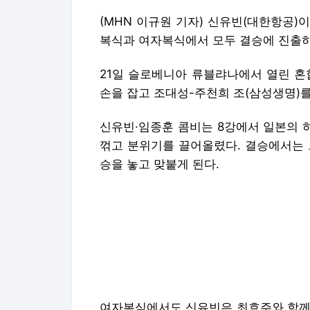
(MHN 이규원 기자) 신유빈(대한항공)이
복식과 여자복식에서 모두 결승에 진출하
21일 슬로베니아 류블랴나에서 열린 혼
손을 잡고 조대성-주천희 조(삼성생명)를
신유빈·임종훈 콤비는 8강에서 일본의 
꺾고 분위기를 끌어올렸다. 결승에서는 
승을 놓고 맞붙게 된다.
여자복식에서도 신유빈은 최효주와 함께 