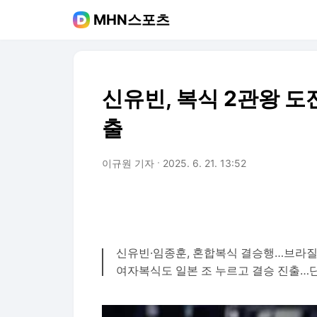
MHN스포츠
신유빈, 복식 2관왕 도
출
이규원 기자
2025. 6. 21. 13:52
신유빈·임종훈, 혼합복식 결승행…브라질
여자복식도 일본 조 누르고 결승 진출…단