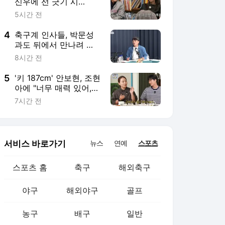
신우에 선 긋기 시
작…"난 많이 신실해"
5시간 전
('합숙맞선2')
4
축구계 인사들, 박문성
과도 뒤에서 만나려 했
다…“그런 식으로 문제
8시간 전
해결하면 안 돼”
5
'키 187cm' 안보현, 조현
아에 "너무 매력 있어,
진짜 친해지고파 출연
7시간 전
결심" 심쿵 멘트 (조목
밤)
서비스 바로가기
뉴스
연예
스포츠
스포츠 홈
축구
해외축구
야구
해외야구
골프
농구
배구
일반