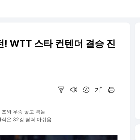
전! WTT 스타 컨텐더 결승 진
요약보기
음성으로 듣기
번역 설정
글씨크기 조절하기
인쇄하기
 조와 우승 놓고 격돌
식은 32강 탈락 아쉬움