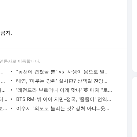
 금지.
 언론사로 이동합니다.
입고 뽐낸 우아한 건강미…'같이 운동하고 싶은 女스타 1위' - MHN / 엠에이치앤
"동선이 겹쳤을 뿐" vs "사생이 몸으로 밀쳤다"...하츠투하츠 '과잉 경호' 진실공방 - MHN / 엠에이치
'지드래곤과 열애설' 김고은, '솔로지옥5' 나오나...넷플릭스 측 "확인 불가" - MHN / 엠에이치앤
태연, '마루는 강쥐' 실사판? 산책길 잔망스러운 '장꾸룩' - MHN / 엠에이치앤
[mhn포토] 레이싱모델 김미진 '서킷의 대표 베이글' - MHN / 엠에이치앤
'레전드라 부르더니 이게 맞나' 英 매체 "토트넘, 손흥민 사우디 매각 고려" - MHN / 엠에이치앤
'신세계 회장 딸' 문서윤, 그룹 티저서 센터 차지...올데이 프로젝트 베일 벗었다 - MHN / 엠에이치
BTS RM-뷔 이어 지민-정국, '줄줄이' 전역..."앞으로 더 좋은 모습 보여드리겠다" - MHN / 엠에이치앤
데이식스 영케이→투어스, 캣츠아이...박보검X김소현 '굿보이', OST 라인업도 '화려' - MHN / 엠에이
이수지 "외모로 놀리는 것? 상처 아냐...웃기다는 말, 가장 좋은 칭찬" [mhn★인터뷰①] - MHN / 엠에