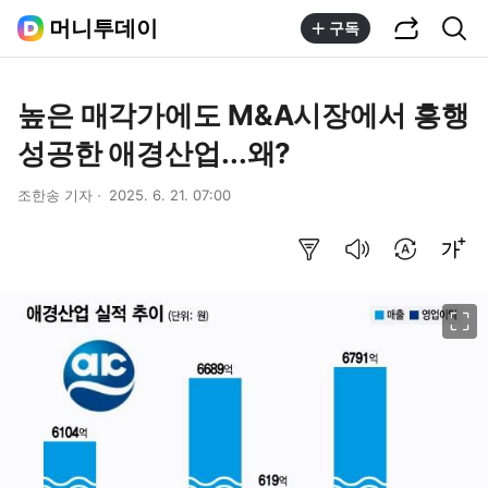
공유하기
통합검색
머니투데이
구독
높은 매각가에도 M&A시장에서 흥행
성공한 애경산업...왜?
조한송 기자
2025. 6. 21. 07:00
요약보기
음성으로 듣기
번역 설정
글씨크기 조절하기
이미지 크게 보기