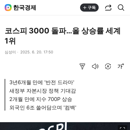
공유하기
통합검색
한국경제
구독
코스피 3000 돌파…올 상승률 세계
1위
심성미
2025. 6. 20. 17:50
요약보기
음성으로 듣기
번역 설정
글씨크기 조절하기
3년6개월 만에 '반전 드라마'
새정부 자본시장 정책 기대감
2개월 만에 지수 700P 상승
외국인 6조 쓸어담으며 '컴백'
이미지 크게 보기