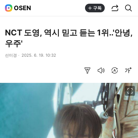
공유하기
통합검색
OSEN
구독
NCT 도영, 역시 믿고 듣는 1위..'안녕,
우주'
선미경
2025. 6. 19. 10:32
요약보기
음성으로 듣기
번역 설정
글씨크기 조절하기
이미지 크게 보기