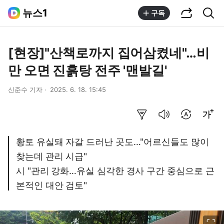
공유하기
통합검색
뉴스1
구독
[현장]"산책로까지 집어삼켰네"…비
만 오면 진흙탕 전주 '맨발길'
신준수 기자
2025. 6. 18. 15:45
요약보기
음성으로 듣기
번역 설정
글씨크기 조절하기
황토 유실돼 자갈 드러난 곳도…"어르신들도 많이
찾는데 관리 시급"
시 "관리 강화…유실 심각한 경사 구간 중심으로 근
본적인 대안 검토"
이미지 크게 보기