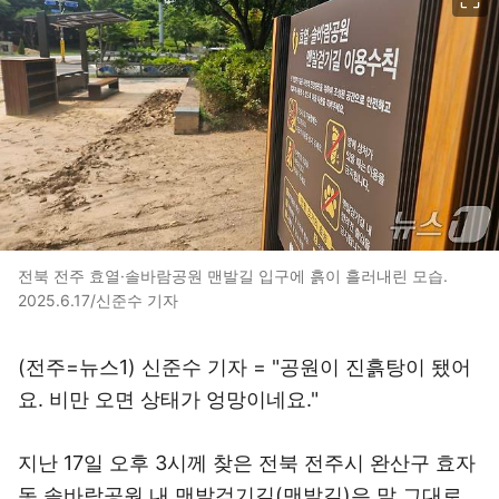
전북 전주 효열·솔바람공원 맨발길 입구에 흙이 흘러내린 모습.
2025.6.17/신준수 기자
(전주=뉴스1) 신준수 기자 = "공원이 진흙탕이 됐어
요. 비만 오면 상태가 엉망이네요."
지난 17일 오후 3시께 찾은 전북 전주시 완산구 효자
동 솔바람공원 내 맨발걷기길(맨발길)은 말 그대로