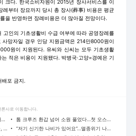
 크다. 한국소비자원이 2015년 장사서비스를 이
장례부터 장묘까지 당시 총 장사(葬事) 비용은 평균
상승률을 반영하면 장례비용은 더 많아질 전망이다.
 고인의 기초생활비 수급 여부에 따라 공영장례를
 사망자일 경우 인당 지원금액은 214만8000원이
5000원이 지원된다. 유씨와 신씨는 모두 기초생활
는 적은 비용이 지원됐다. 박병국·고양=경예은 기
 재배포 금지.
언론사로 이동합니다.
“반성하는지 의문”…‘성범죄’ 혐의 NCT 태일, 7년 구형
톰 크루즈 환갑 넘어 소원 풀었다…첫 오스카상 수상
“오로지 저금으로 산 집”…‘짠돌이’ 김종국, 논현동 자가 62억 현금 매입
“저기 신기한 나비가 있어요”…멸종위기 나비, 주민 제보로 집단서식지 발견