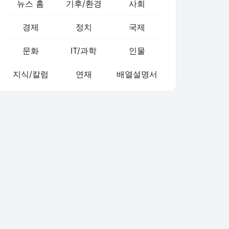
뉴스 홈
기후/환경
사회
경제
정치
국제
문화
IT/과학
인물
지식/칼럼
연재
배열설명서