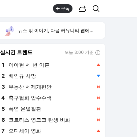
공유하기
검색
구독
뉴스 밖 이야기, 다음 커뮤니티 웹에서 보기
실시간 트렌드
오늘 3:00 기준
툴팁보기
1
이아현 세 번 이혼
,상승
2
배인규 사망
,하락
3
부동산 세제개편안
,신규
4
축구협회 압수수색
,신규
5
폭염 온열질환
,신규
6
코르티스 영크크 탄생 비화
,신규
7
오디세이 영화
,상승