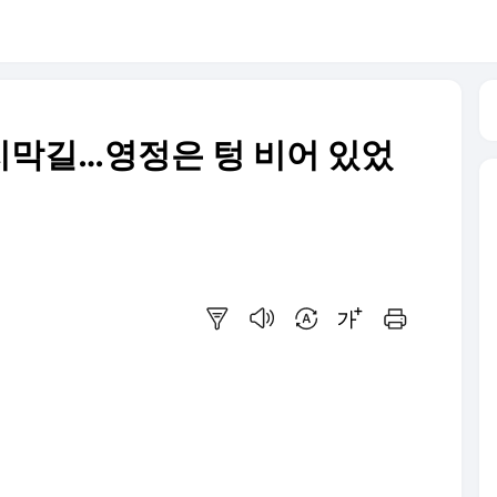
지막길…영정은 텅 비어 있었
요약보기
음성으로 듣기
번역 설정
글씨크기 조절하기
인쇄하기