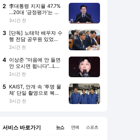
2
李대통령 지지율 47.7%
…20대 ‘긍정평가’는 한
주 만에 18.8%↓ [미디
3시간 전
어토마토]
3
[단독] 노태악 배우자 수
행 전담 공무원 있었
다…합수본 진술 확보
2시간 전
[세상&]
4
이상준 “마음에 안 들면
안 오시면 됩니다”…LA
공연 지각설엔 반박, 음
2시간 전
향엔 고개 숙여
5
KAIST, 안개 속 ‘투명 물
체’ 단일 촬영으로 복원
한다
3시간 전
서비스 바로가기
뉴스
연예
스포츠