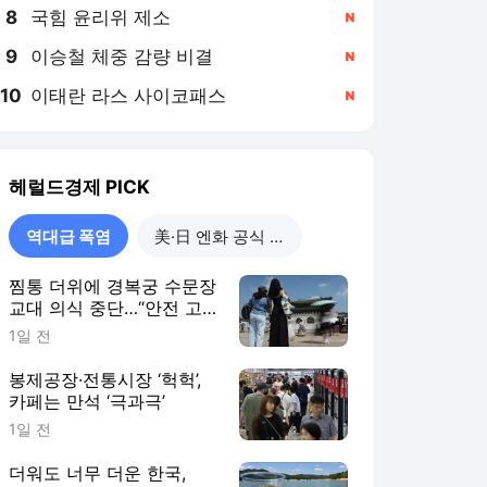
8
국힘 윤리위 제소
,신규
9
이승철 체중 감량 비결
,신규
10
이태란 라스 사이코패스
,신규
헤럴드경제
PICK
역대급 폭염
美·日 엔화 공식 개입
찜통 더위에 경복궁 수문장
교대 의식 중단…“안전 고
려”
1일 전
봉제공장·전통시장 ‘헉헉’,
카페는 만석 ‘극과극’
1일 전
더워도 너무 더운 한국,