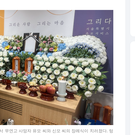
서 무연고 사망자 유모 씨와 신모 씨의 장례식이 치러졌다. 텅