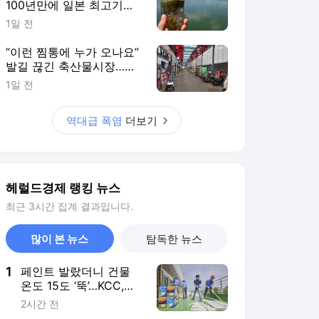
100년만에 일본 최고기온
넘었다 [H-EXCLUSIVE]
1일 전
“이런 찜통에 누가 오나요”
발길 끊긴 축산물시장…가
격은 더 오른다 [유통가 폭
1일 전
염경보]
역대급 폭염
더보기
헤럴드경제 랭킹 뉴스
최근 3시간 집계 결과입니다.
많이 본 뉴스
탐독한 뉴스
1
페인트 발랐더니 건물
온도 15도 ‘뚝’…KCC,
‘40도 폭염’에 차열도료
2시간 전
문의 5배