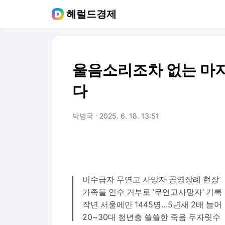
헤럴드경제
울음소리조차 없는 마
다
박병국
2025. 6. 18. 13:51
비수급자 무연고 사망자 공영장례 현장
가족들 인수 거부로 ‘무연고사망자’ 기록
작년 서울에만 1445명…5년새 2배 늘어
20~30대 청년층 쓸쓸한 죽음 두자릿수