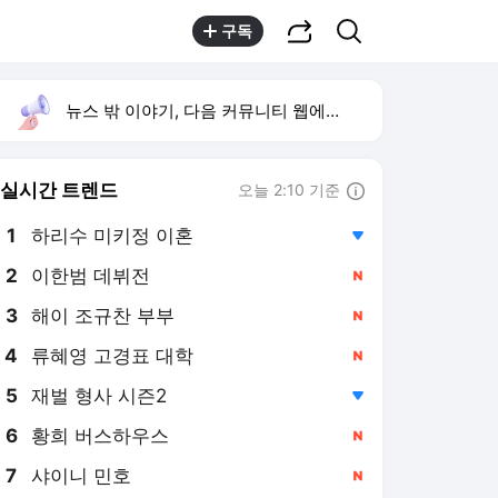
공유하기
검색
구독
뉴스 밖 이야기, 다음 커뮤니티 웹에서 보기
실시간 트렌드
오늘 2:10 기준
툴팁보기
1
하리수 미키정 이혼
,하락
2
이한범 데뷔전
,신규
4
류혜영 고경표 대학
,신규
5
재벌 형사 시즌2
,하락
6
황희 버스하우스
,신규
7
샤이니 민호
,신규