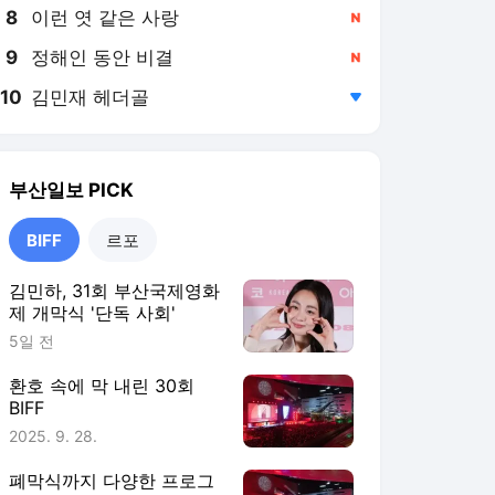
8
이런 엿 같은 사랑
,신규
9
정해인 동안 비결
,신규
10
김민재 헤더골
,하락
부산일보
PICK
BIFF
르포
김민하, 31회 부산국제영화
제 개막식 '단독 사회'
5일 전
환호 속에 막 내린 30회
BIFF
2025. 9. 28.
폐막식까지 다양한 프로그