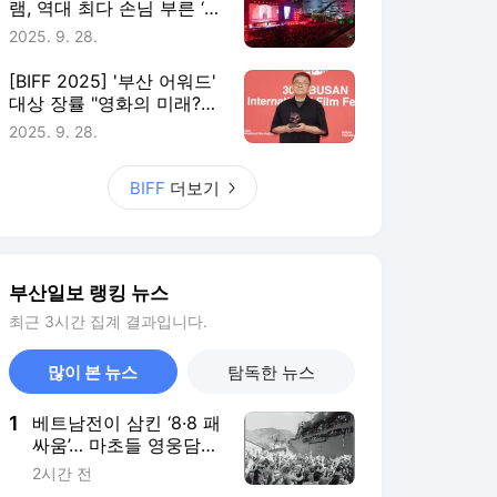
램, 역대 최다 손님 부른 ‘서
른 잔치’ [BIFF 2025]
2025. 9. 28.
[BIFF 2025] '부산 어워드'
대상 장률 "영화의 미래?
인생과 같다"
2025. 9. 28.
BIFF
더보기
부산일보 랭킹 뉴스
최근 3시간 집계 결과입니다.
많이 본 뉴스
탐독한 뉴스
1
베트남전이 삼킨 ‘8·8 패
싸움’… 마초들 영웅담
뒤 잊힌 죽음 [김백상의
2시간 전
레알 #1-2]