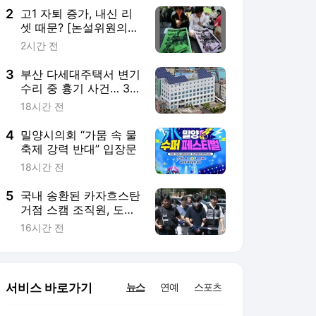
2
고1 자퇴 증가, 내신 리
셋 때문? [논설위원의
뉴스 요리]
2시간 전
3
부산 다세대주택서 변기
수리 중 흉기 사건… 30
대 여성 현행범 체포
18시간 전
4
밀양시의회 “가뭄 속 물
축제 강력 반대” 입장문
18시간 전
5
국내 송환된 카자흐스탄
거점 스캠 조직원, 도주
우려로 4명 구속
16시간 전
서비스 바로가기
뉴스
연예
스포츠