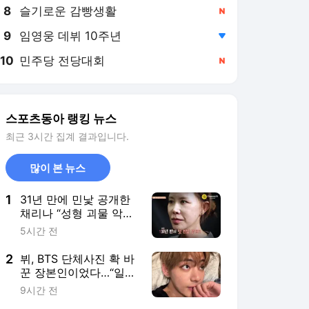
8
슬기로운 감빵생활
,신규
9
임영웅 데뷔 10주년
,하락
10
민주당 전당대회
,신규
스포츠동아 랭킹 뉴스
최근 3시간 집계 결과입니다.
많이 본 뉴스
1
31년 만에 민낯 공개한
채리나 “성형 괴물 악플
상처” (터치미)
5시간 전
2
뷔, BTS 단체사진 확 바
꾼 장본인이었다…“일렬
로 찍는 거 재미없어”
9시간 전