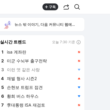
공유하기
검색
구독
뉴스 밖 이야기, 다음 커뮤니티 웹에서 보기
실시간 트렌드
오늘 7:30 기준
툴팁보기
1
isa 계좌란
,신규
2
미군 수뇌부 출구전략
,신규
3
이런 엿 같은 사랑
,하락
4
재벌 형사 시즌2
,상승
5
손현보 트럼프 접견
,하락
6
황희 버스 하우스
,하락
7
李대통령 ISA 재검토
,신규