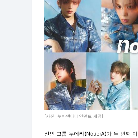
[사진=누아엔터테인먼트 제공]
신인 그룹 누에라(NouerA)가 두 번째 미니앨