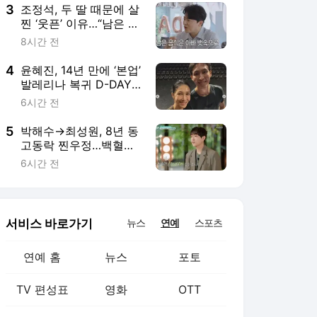
3
조정석, 두 딸 때문에 살
찐 ‘웃픈’ 이유…“남은 볶
음밥 아까워서 내가 해
8시간 전
치워”
4
윤혜진, 14년 만에 ‘본업’
발레리나 복귀 D-DAY…
엄정화 “자랑스러워”
6시간 전
[SD톡톡]
5
박해수→최성원, 8년 동
고동락 찐우정…백혈병
투병 고백에 눈물 (해투)
6시간 전
서비스 바로가기
뉴스
연예
스포츠
연예 홈
뉴스
포토
TV 편성표
영화
OTT