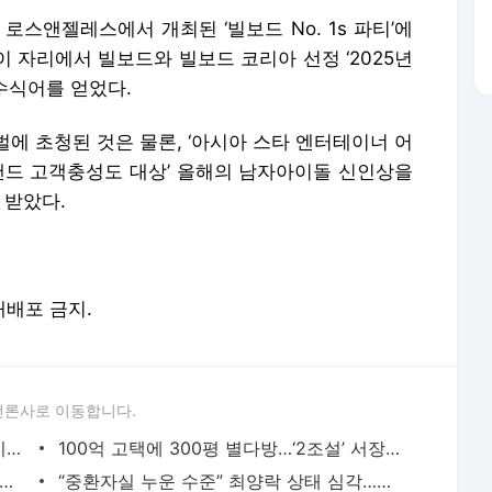
로스앤젤레스에서 개최된 ‘빌보드 No. 1s 파티’에
이 자리에서 빌보드와 빌보드 코리아 선정 ‘2025년
 수식어를 얻었다.
에 초청된 것은 물론, ‘아시아 스타 엔터테이너 어
5 브랜드 고객충성도 대상’ 올해의 남자아이돌 신인상을
 받았다.
 재배포 금지.
언론사로 이동합니다.
강민경, 청량한데 핫해…단추 겨우 잠갔지만 ‘역부족’ [DA★]
100억 고택에 300평 별다방…‘2조설’ 서장훈 입성 계획 (이웃집 백만장자)
0도 달라진’ 박나래, 다이어트로 얻은 자신감으로 4년 만 새 프로필
“중환자실 누운 수준” 최양락 상태 심각…모발 시한부 선고