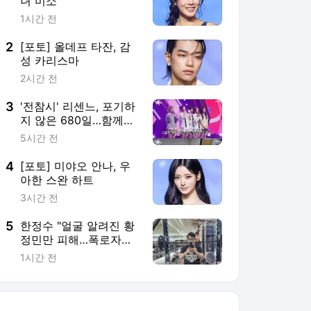
녀 미소
1시간 전
2
[포토] 올데프 타잔, 감
성 카리스마
2시간 전
3
'전참시' 리센느, 포기하
지 않은 680일…함께여
서 더 빛나다
5시간 전
4
[포토] 미야오 안나, 우
아한 스완 하트
3시간 전
5
한정수 "얼굴 알려진 황
정민만 피해…폭로자도
공개해"
1시간 전