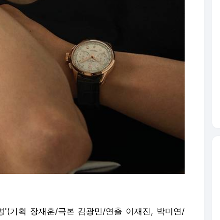
영'(기획 장재훈/극본 김광민/연출 이재진, 박미연/