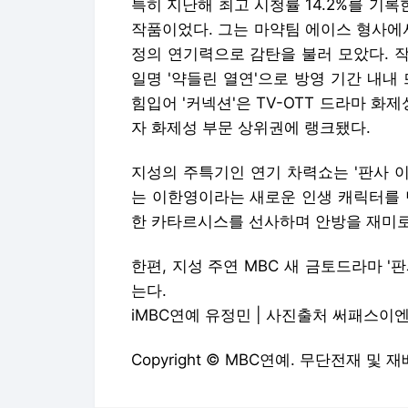
특히 지난해 최고 시청률 14.2%를 기록
작품이었다. 그는 마약팀 에이스 형사에
정의 연기력으로 감탄을 불러 모았다. 
일명 '약들린 열연'으로 방영 기간 내내
힘입어 '커넥션'은 TV-OTT 드라마 화제
자 화제성 부문 상위권에 랭크됐다.
지성의 주특기인 연기 차력쇼는 '판사 이
는 이한영이라는 새로운 인생 캐릭터를 
한 카타르시스를 선사하며 안방을 재미로
한편, 지성 주연 MBC 새 금토드라마 '
는다.
iMBC연예 유정민 | 사진출처 써패스이
Copyright © MBC연예. 무단전재 및 재