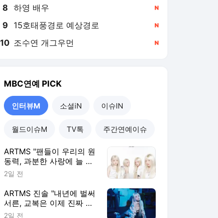
8
하영 배우
,신규
9
15호태풍경로 예상경로
,신규
10
조수연 개그우먼
,신규
MBC연예
PICK
인터뷰M
소셜iN
이슈IN
월드이슈M
TV톡
주간연예이슈
ARTMS "팬들이 우리의 원
동력, 과분한 사랑에 늘 감
사" [인터뷰M]
2일 전
ARTMS 진솔 "내년에 벌써
서른, 교복은 이제 진짜 마
지막" [인터뷰M]
2일 전