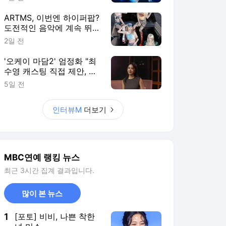
ARTMS, 이번엔 하이퍼팝?
도전적인 음악에 계속 뛰어
드는 이유 [인터뷰M]
2일 전
'오케이 마담2' 엄정화 "최
수영 캐스팅 직접 제안, 후
배들에게 힘이 되는 선배
5일 전
되고 파" [영화人]
인터뷰M
더보기
MBC연예 랭킹 뉴스
최근 3시간 집계 결과입니다.
많이 본 뉴스
1
[포토] 비비, 나쁜 착한