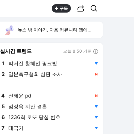
공유하기
검색
구독
뉴스 밖 이야기, 다음 커뮤니티 웹에서 보기
실시간 트렌드
오늘 8:50 기준
툴팁보기
1
박서진 황혜선 핑크빛
,하락
2
일본축구협회 심판 조사
,신규
3
심신 딸
,신규
4
선혜윤 pd
,신규
5
엄정욱 지안 결혼
,하락
6
1236회 로또 당첨 번호
,하락
7
태극기
,하락