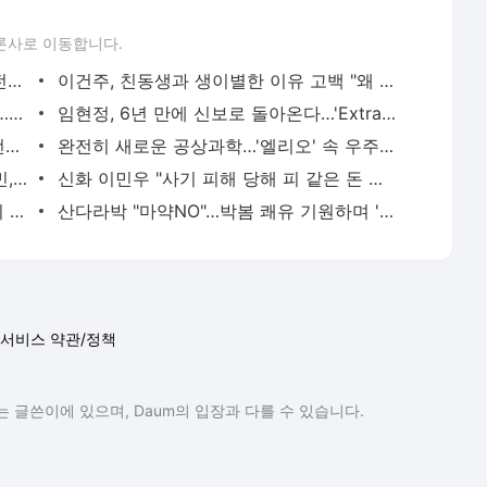
론사로 이동합니다.
플레이브, 일본어 곡 최초 멜론 '명예의 전당' 입성
이건주, 친동생과 생이별한 이유 고백 "왜 나만 입양…"(아빠하고)
'독수리 5형제' 최병모, 김영광과 한솥밥…와이드에스컴퍼니行
임현정, 6년 만에 신보로 돌아온다…'Extraordinary' 26일 공개
빌리 츠키, '워크돌' 답다…'푹다행'서 솔선수범 대어 낚기
완전히 새로운 공상과학…'엘리오' 속 우주 어떻게 탄생했나
황정민 폭로女 "고양이 사체 협박? 황정민, 된장 바르라더라"
신화 이민우 "사기 피해 당해 피 같은 돈 잃어"(꼬꼬무)
나나, 적반하장 강도 향한 일갈 "시간낭비 파이팅"
산다라박 "마약NO"…박봄 쾌유 기원하며 '절연'
서비스 약관/정책
 글쓴이에 있으며, Daum의 입장과 다를 수 있습니다.