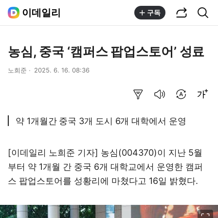
공유하기
통합검색
이데일리
구독
농심, 중국 ‘캠퍼스 팝업스토어’ 성료
노희준
2025. 6. 16. 08:36
요약보기
음성으로 듣기
번역 설정
글씨크기 조절하기
약 1개월간 중국 3개 도시 6개 대학에서 운영
[이데일리 노희준 기자] 농심(004370)이 지난 5월
부터 약 1개월 간 중국 6개 대학교에서 운영한 캠퍼
스 팝업스토어를 성황리에 마쳤다고 16일 밝혔다.
이미지 크게 보기