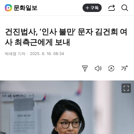
공유하기
통합검색
문화일보
구독
건진법사, ‘인사 불만’ 문자 김건희 여
사 최측근에게 보내
박세영 기자
2025. 6. 16. 08:34
요약보기
음성으로 듣기
번역 설정
글씨크기 조절하기
이미지 크게 보기