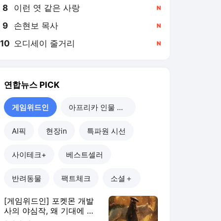
8
이런 엿 같은 사랑
,신규
9
손현보 목사
,신규
10
오디세이 줄거리
,신규
연합뉴스
PICK
게임위드인
아프리카 인물 열전
AI픽
현장in
특파원 시선
사이테크+
베스트셀러
반려동물
팩트체크
소셜＋
[게임위드인] 포켓몬 개발
사의 야심작, 왜 기대에 못
미쳤나