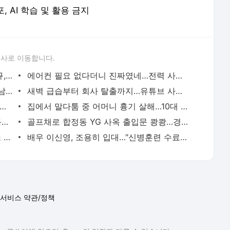
포, AI 학습 및 활용 금지
론사로 이동합니다.
이임생이 밝힌 홍명보 선임 내막…"정몽규, TD판단 믿는다고 해"(종합) | 연합뉴스
에어컨 필요 없다더니 진짜였네…전력 사용량으로 본 냉방 도시 | 연합뉴스
중랑구 면목동서 새벽 흉기 난동…60대 남성 2명 사망 | 연합뉴스
새벽 급습부터 회사 탈출까지…유튜브 사로잡은 '날것'의 일상 | 연합뉴스
고령 도전 119세…"오래 살려면 일하고 건강하게 먹어라" | 연합뉴스
집에서 말다툼 중 어머니 흉기 살해…10대 아들 체포 | 연합뉴스
파리 유명 셰프들, 성수기 식당 닫고 안동서 한식 배운다 | 연합뉴스
골프채로 합정동 YG 사옥 출입문 쾅쾅…경찰, 20대 여성 체포 | 연합뉴스
태국 명문학교서 중학생 총기 난사…최소 7명 살해(종합2보) | 연합뉴스
배우 이신영, 조용히 입대…"신병훈련 수료, 군 생활 집중" | 연합뉴스
서비스 약관/정책