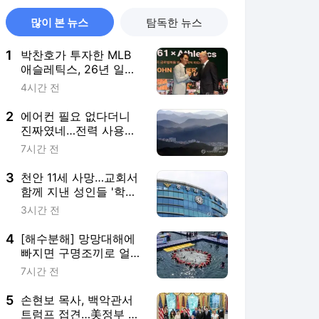
많이 본 뉴스
탐독한 뉴스
1
박찬호가 투자한 MLB
애슬레틱스, 26년 일한
포스트 단장과 결별
4시간 전
2
에어컨 필요 없다더니
진짜였네…전력 사용량
으로 본 냉방 도시
7시간 전
3
천안 11세 사망…교회서
함께 지낸 성인들 '학대
치사' 여부 수사
3시간 전
4
[해수분해] 망망대해에
빠지면 구명조끼로 얼마
나 버틸까
7시간 전
5
손현보 목사, 백악관서
트럼프 접견…美정부 인