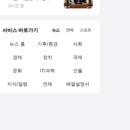
사들과 잇단 접촉
2시간 전
서비스 바로가기
뉴스
연예
스포츠
뉴스 홈
기후/환경
사회
경제
정치
국제
문화
IT/과학
인물
지식/칼럼
연재
배열설명서