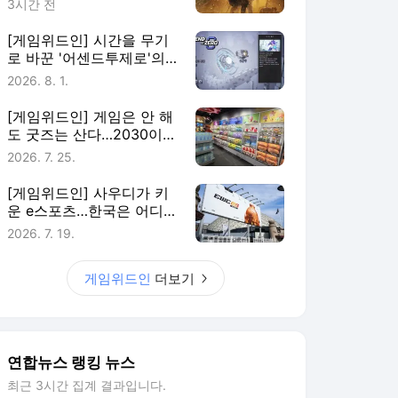
3시간 전
[게임위드인] 시간을 무기
로 바꾼 '어센드투제로'의
실험
2026. 8. 1.
[게임위드인] 게임은 안 해
도 굿즈는 산다…2030이
게임에 남는 법
2026. 7. 25.
[게임위드인] 사우디가 키
운 e스포츠…한국은 어디에
있나
2026. 7. 19.
게임위드인
더보기
연합뉴스 랭킹 뉴스
최근 3시간 집계 결과입니다.