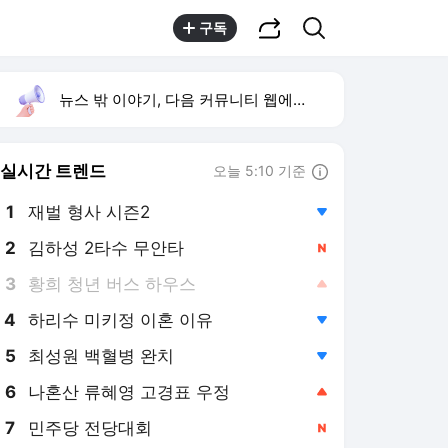
공유하기
검색
구독
뉴스 밖 이야기, 다음 커뮤니티 웹에서 보기
실시간 트렌드
오늘 5:10 기준
툴팁보기
1
재벌 형사 시즌2
,하락
2
김하성 2타수 무안타
,신규
3
황희 청년 버스 하우스
,상승
4
하리수 미키정 이혼 이유
,하락
5
최성원 백혈병 완치
,하락
6
나혼산 류혜영 고경표 우정
,상승
7
민주당 전당대회
,신규