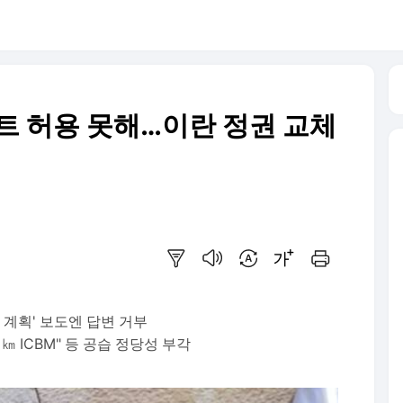
트 허용 못해…이란 정권 교체
요약보기
음성으로 듣기
번역 설정
글씨크기 조절하기
인쇄하기
계획' 보도엔 답변 거부
㎞ ICBM" 등 공습 정당성 부각