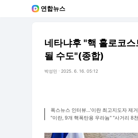
연합뉴스
네타냐후 "핵 홀로코스
될 수도"(종합)
박성민
2025. 6. 16. 05:12
폭스뉴스 인터뷰…'이란 최고지도자 제거 
"이란, 9개 핵폭탄용 우라늄" "사거리 8천