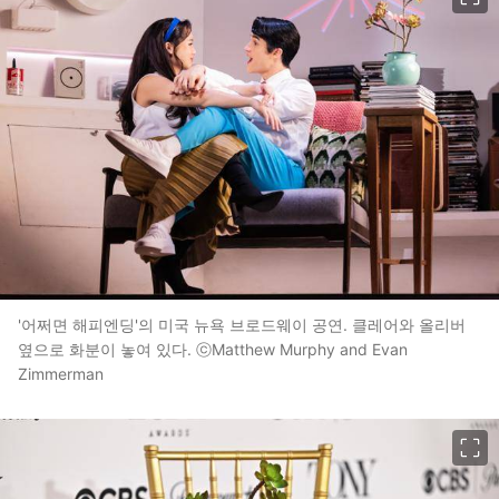
'어쩌면 해피엔딩'의 미국 뉴욕 브로드웨이 공연. 클레어와 올리버
옆으로 화분이 놓여 있다. ⓒMatthew Murphy and Evan
Zimmerman
이미지 크게 보기