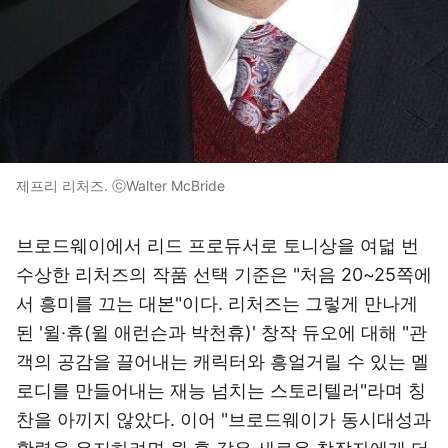
제프리 리처즈. ⓒWalter McBride
브로드웨이에서 리드 프로듀서로 토니상을 여덟 번
수상한 리처즈의 작품 선택 기준은 "처음 20~25쪽에
서 흥미를 끄는 대본"이다. 리처즈는 그렇게 만나게
된 '윌·휴(윌 애런슨과 박천휴)' 창작 듀오에 대해 "관
객의 공감을 끌어내는 캐릭터와 흥얼거릴 수 있는 멜
로디를 만들어내는 재능 넘치는 스토리텔러"라며 칭
찬을 아끼지 않았다. 이어 "브로드웨이가 동시대성과