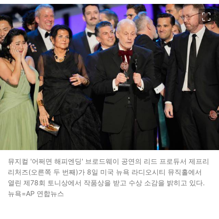
이미지 크게 보기
뮤지컬 '어쩌면 해피엔딩' 브로드웨이 공연의 리드 프로듀서 제프리
리처즈(오른쪽 두 번째)가 8일 미국 뉴욕 라디오시티 뮤직홀에서
열린 제78회 토니상에서 작품상을 받고 수상 소감을 밝히고 있다.
뉴욕=AP 연합뉴스