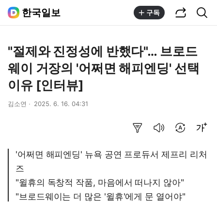
공유하기
통합검색
한국일보
구독
"절제와 진정성에 반했다"… 브로드
웨이 거장의 '어쩌면 해피엔딩' 선택
이유 [인터뷰]
김소연
2025. 6. 16. 04:31
요약보기
음성으로 듣기
번역 설정
글씨크기 조절하기
'어쩌면 해피엔딩' 뉴욕 공연 프로듀서 제프리 리처
즈
"윌휴의 독창적 작품, 마음에서 떠나지 않아"
"브로드웨이는 더 많은 '윌휴'에게 문 열어야"