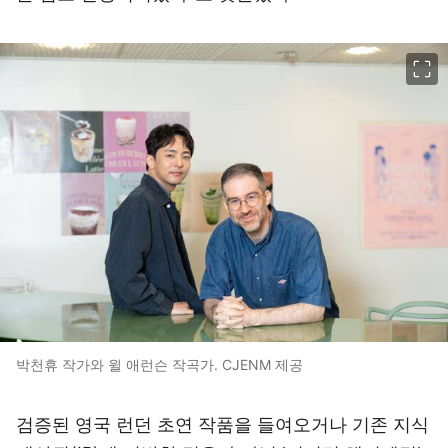
이미지 크게 보기
박천휴 작가와 윌 애런슨 작곡가. CJENM 제공
검증된 영국 런던 초연 작품을 들여오거나 기존 지식