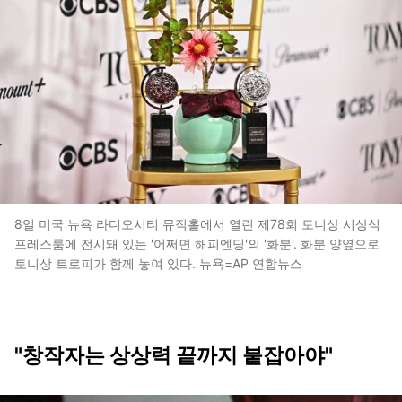
8일 미국 뉴욕 라디오시티 뮤직홀에서 열린 제78회 토니상 시상식
프레스룸에 전시돼 있는 '어쩌면 해피엔딩'의 '화분'. 화분 양옆으로
토니상 트로피가 함께 놓여 있다. 뉴욕=AP 연합뉴스
"창작자는 상상력 끝까지 붙잡아야"