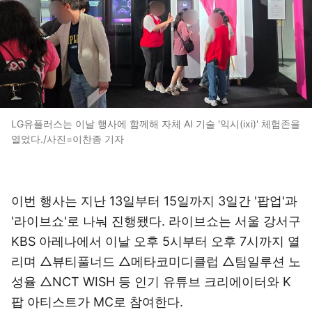
LG유플러스는 이날 행사에 함께해 자체 AI 기술 '익시(ixi)' 체험존을
열었다./사진=이찬종 기자
이번 행사는 지난 13일부터 15일까지 3일간 '팝업'과
'라이브쇼'로 나눠 진행됐다. 라이브쇼는 서울 강서구
KBS 아레나에서 이날 오후 5시부터 오후 7시까지 열
리며 △뷰티풀너드 △메타코미디클럽 △팀일루션 노
성율 △NCT WISH 등 인기 유튜브 크리에이터와 K
팝 아티스트가 MC로 참여한다.