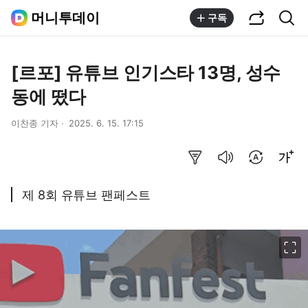
공유하기
통합검색
머니투데이
구독
[르포] 유튜브 인기스타 13명, 성수
동에 떴다
이찬종 기자
2025. 6. 15. 17:15
요약보기
음성으로 듣기
번역 설정
글씨크기 조절하기
제 8회 유튜브 팬페스트
이미지 크게 보기