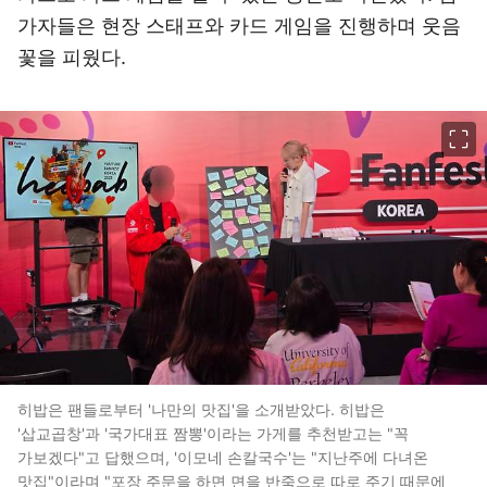
가자들은 현장 스태프와 카드 게임을 진행하며 웃음
꽃을 피웠다.
이미지 크게 보기
히밥은 팬들로부터 '나만의 맛집'을 소개받았다. 히밥은
'삽교곱창'과 '국가대표 짬뽕'이라는 가게를 추천받고는 "꼭
가보겠다"고 답했으며, '이모네 손칼국수'는 "지난주에 다녀온
맛집"이라며 "포장 주문을 하면 면을 반죽으로 따로 주기 때문에