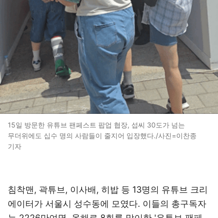
15일 방문한 유튜브 팬페스트 팝업 협장, 섭씨 30도가 넘는
무더위에도 십수 명의 사람들이 줄지어 입장했다./사진=이찬종
기자
침착맨, 곽튜브, 이사배, 히밥 등 13명의 유튜브 크리
에이터가 서울시 성수동에 모였다. 이들의 총구독자
는 2226만여명, 올해로 8회를 맞이한 '유튜브 팬페