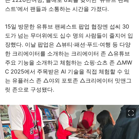
스트'에서 팬들과 소통하는 시간을 가졌다.
15일 방문한 유튜브 팬페스트 팝업 협장엔 섭씨 30
도가 넘는 무더위에도 십수 명의 사람들이 줄지어 입
장했다. 이날 팝업은 △뷰티·패션·푸드·여행 등 다양
한 크리에이터를 소개하는 크리에이터 존 △유튜브
주요 기능을 소개하고 체험하는 쇼핑·쇼츠 존 △MW
C 2025에서 주목받은 AI 기술을 직접 체험할 수 있
는 유플러스 존 △야외 포토존 △크리에이터 밋앤그
릿 존으로 구성됐다.
이미지 크게 보기