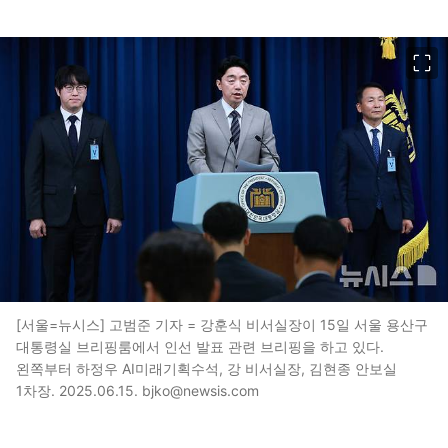
이미지 크게 보기
[서울=뉴시스] 고범준 기자 = 강훈식 비서실장이 15일 서울 용산구
대통령실 브리핑룸에서 인선 발표 관련 브리핑을 하고 있다.
왼쪽부터 하정우 AI미래기획수석, 강 비서실장, 김현종 안보실
1차장. 2025.06.15. bjko@newsis.com