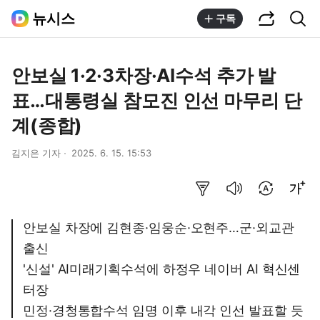
공유하기
통합검색
뉴시스
구독
안보실 1·2·3차장·AI수석 추가 발
표…대통령실 참모진 인선 마무리 단
계(종합)
김지은 기자
2025. 6. 15. 15:53
요약보기
음성으로 듣기
번역 설정
글씨크기 조절하기
안보실 차장에 김현종·임웅순·오현주…군·외교관
출신
'신설' AI미래기획수석에 하정우 네이버 AI 혁신센
터장
민정·경청통합수석 임명 이후 내각 인선 발표할 듯