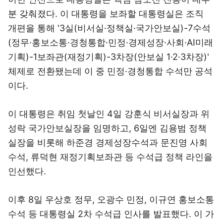
분 갖춰졌다. 이 대통령을 보좌할 대통령실은 조직
개편을 통해 '3실(비서실·정책실·국가안보실)-7수석
(정무·홍보소통·경청통합·민정·경제성장·사회·AI미래
기획)-1보좌관(재정기획)-3차장(안보실 1·2·3차장)'
체제로 전환됐는데 이 중 민정·경청통합 수석만 공석
이다.
이 대통령은 취임 첫날인 4일 강훈식 비서실장과 위
성락 국가안보실장을 임명하고, 6일엔 김용범 정책
실장을 비롯해 하준경 경제성장수석과 문진영 사회
수석, 류덕현 재정기획보좌관 등 수석급 정책 라인을
인선했다.
이후 8일 우상호 정무, 오광수 민정, 이규연 홍보소통
수석 등 대통령실 2차 수석급 인사를 발표했다. 이 가