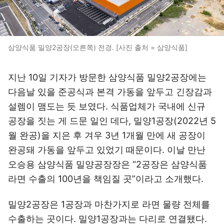
삼양식품 밀양2공장(오른쪽) 전경. [사진 출처 = 삼양식품]
지난 10일 기자가 방문한 삼양식품 밀양2공장에는
다음날 있을 준공식과 본격 가동을 앞두고 긴장감과
설렘이 맴도는 듯 보였다. 식품업체가 국내에 신규
공장을 짓는 게 드문 일인 데다, 밀양1공장(2022년 5
월 완공)을 지은 후 겨우 3년 1개월 만에 새 공장이
완공돼 가동을 앞두고 있었기 때문이다. 이날 만난
오승용 삼양식품 밀양공장장은 “2공장은 삼양식품
라면 수출의 100년을 책임질 곳”이라고 소개했다.
밀양2공장은 1공장과 마찬가지로 라면 물량 전체를
수출하는 곳이다. 밀양1공장과는 다리로 연결됐다.