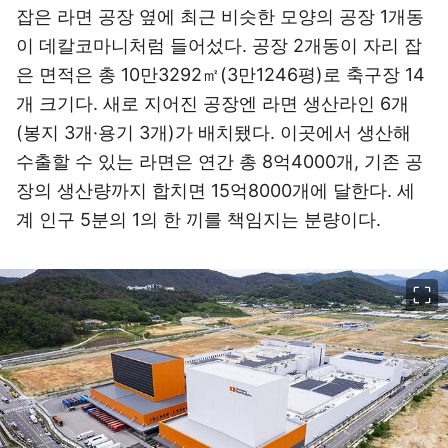
잡은 라면 공장 옆에 최근 비슷한 모양의 공장 1개동
이 데칼코마니처럼 들어섰다. 공장 2개동이 자리 잡
은 면적은 총 10만3292㎡(3만1246평)로 축구장 14
개 크기다. 새로 지어진 공장엔 라면 생산라인 6개
(봉지 3개·용기 3개)가 배치됐다. 이곳에서 생산해
수출할 수 있는 라면은 연간 총 8억4000개, 기존 공
장의 생산량까지 합치면 15억8000개에 달한다. 세
계 인구 5분의 1의 한 끼를 책임지는 분량이다.
이미지 크게 보기