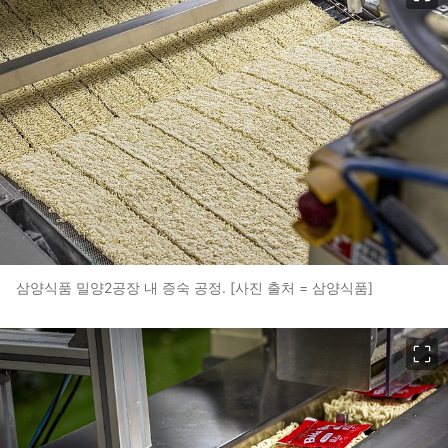
삼양식품 밀양2공장 내 증숙 공정. [사진 출처 = 삼양식품]
이미지 크게 보기