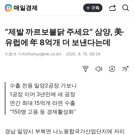
공유하기
통합검색
매일경제
구독
“제발 까르보불닭 주세요” 삼양, 美·
유럽에 年 8억개 더 보낸다는데
이효석 기자(thehyo@mk.co.kr)
2025. 6. 15. 09:24
요약보기
음성으로 듣기
번역 설정
글씨크기 조절하기
수출 전용 밀양2공장 가보니
1공장 이어 3년만에 새 공장
연간 최대 15억개 라면 수출
“150명 고용 등 경제활성화”
경남 밀양시 부북면 나노융합국가산업단지에 자리