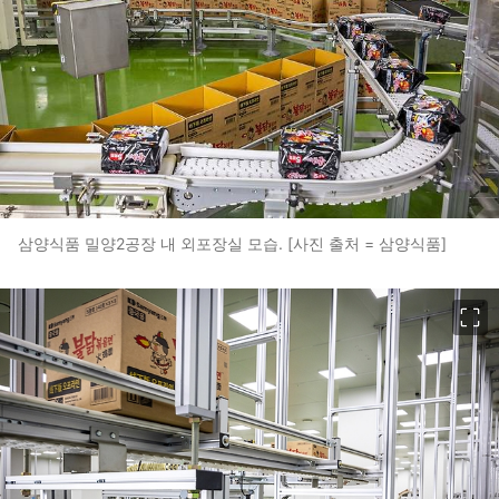
삼양식품 밀양2공장 내 외포장실 모습. [사진 출처 = 삼양식품]
이미지 크게 보기