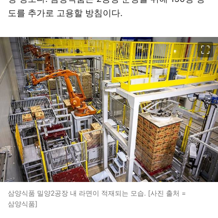
도를 추가로 고용할 방침이다.
이미지 크게 보기
삼양식품 밀양2공장 내 라면이 적재되는 모습. [사진 출처 =
삼양식품]