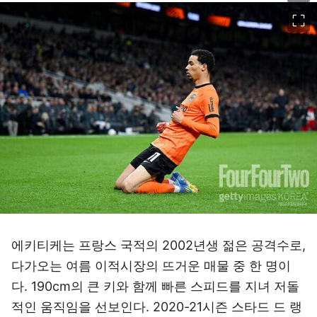
이미지 크게 보기
에키티케는 프랑스 국적의 2002년생 젊은 공격수로,
다가오는 여름 이적시장의 뜨거운 매물 중 한 명이
다. 190cm의 큰 키와 함께 빠른 스피드를 지녀 저돌
적인 움직임을 선보인다. 2020-21시즌 스타드 드 랭