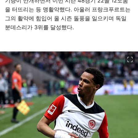
기량이 만개하면서 이번 시즌 48경기 22골 12도움
을 터뜨리는 등 맹활약했다. 아울러 프랑크푸르트는
그의 활약에 힘입어 올 시즌 돌풍을 일으키며 독일
분데스리가 3위를 달성했다.
이미지 크게 보기