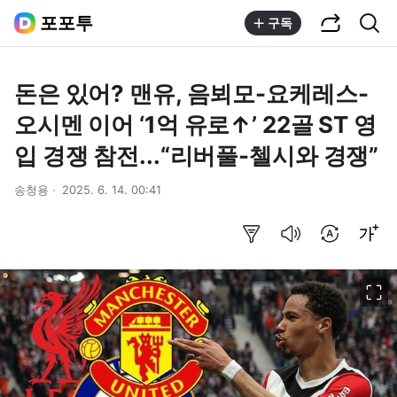
공유하기
통합검색
포포투
구독
돈은 있어? 맨유, 음뵈모-요케레스-
오시멘 이어 ‘1억 유로↑’ 22골 ST 영
입 경쟁 참전...“리버풀-첼시와 경쟁”
송청용
2025. 6. 14. 00:41
요약보기
음성으로 듣기
번역 설정
글씨크기 조절하기
이미지 크게 보기