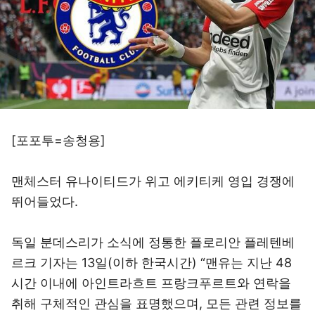
[포포투=송청용]
맨체스터 유나이티드가 위고 에키티케 영입 경쟁에
뛰어들었다.
독일 분데스리가 소식에 정통한 플로리안 플레텐베
르크 기자는 13일(이하 한국시간) “맨유는 지난 48
시간 이내에 아인트라흐트 프랑크푸르트와 연락을
취해 구체적인 관심을 표명했으며, 모든 관련 정보를