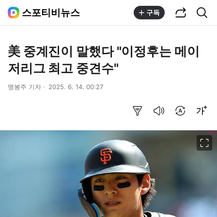
공유하기
통합검색
스포티비뉴스
구독
美 중계진이 말했다 "이정후는 메이
저리그 최고 중견수"
맹봉주 기자
2025. 6. 14. 00:27
요약보기
음성으로 듣기
번역 설정
글씨크기 조절하기
이미지 크게 보기