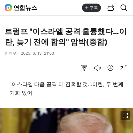
공유하기
통합검색
연합뉴스
구독
트럼프 "이스라엘 공격 훌륭했다…이
란, 늦기 전에 합의" 압박(종합)
임지우
2025. 6. 13. 21:03
요약보기
음성으로 듣기
번역 설정
글씨크기 조절하기
"이스라엘 다음 공격 더 잔혹할 것…이란, 두 번째
기회 있어"
이미지 크게 보기