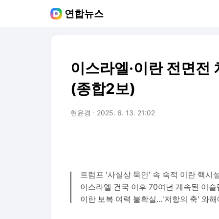
연합뉴스
이스라엘·이란 전면전 
(종합2보)
현윤경
2025. 6. 13. 21:02
트럼프 '사실상 묵인' 속 숙적 이란 핵시
이스라엘 건국 이후 70여년 계속된 이슬
이란 보복 여력 불확실…'저항의 축' 와