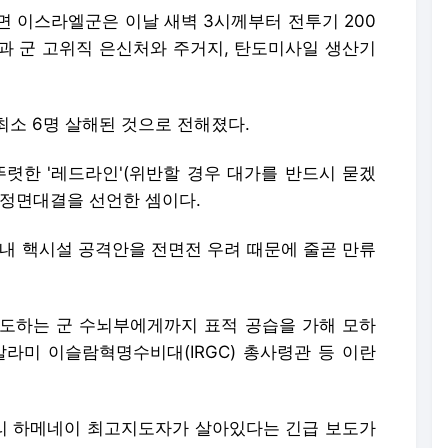
면 이스라엘군은 이날 새벽 3시께부터 전투기 200
과 군 고위직 은신처와 주거지, 탄도미사일 생산기
최소 6명 살해된 것으로 전해졌다.
뚜렷한 '레드라인'(위반할 경우 대가를 반드시 묻겠
 정면대결을 선언한 셈이다.
 내 핵시설 공격안을 전면전 우려 때문에 줄곧 만류
도하는 군 수뇌부에게까지 표적 공습을 가해 모하
살라미 이슬람혁명수비대(IRGC) 총사령관 등 이란
리 하메네이 최고지도자가 살아있다는 긴급 보도가