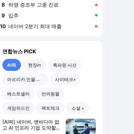
8
하영 증조부 고종 진료
,상승
9
입추
,하락
10
네이버 2분기 최대 매출
,신규
연합뉴스
PICK
AI픽
현장in
특파원 시선
아프리카 인물 열전
사이테크+
베스트셀러
반려동물
게임위드인
팩트체크
소셜＋
[AI픽] 네이버, 엔비디아 업
고 AI 인프라 기업 도약할
까