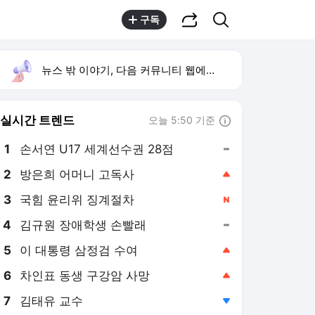
공유하기
검색
구독
뉴스 밖 이야기, 다음 커뮤니티 웹에서 보기
실시간 트렌드
오늘 5:50 기준
툴팁보기
1
손서연 U17 세계선수권 28점
,유지
2
방은희 어머니 고독사
,상승
3
국힘 윤리위 징계절차
,신규
4
김규원 장애학생 손빨래
,유지
5
이 대통령 삼정검 수여
,상승
6
차인표 동생 구강암 사망
,상승
7
김태유 교수
,하락