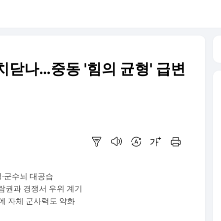
치닫나…중동 '힘의 균형' 급변
요약보기
음성으로 듣기
번역 설정
글씨크기 조절하기
인쇄하기
설·군수뇌 대공습
람권과 경쟁서 우위 계기
해에 자체 군사력도 약화