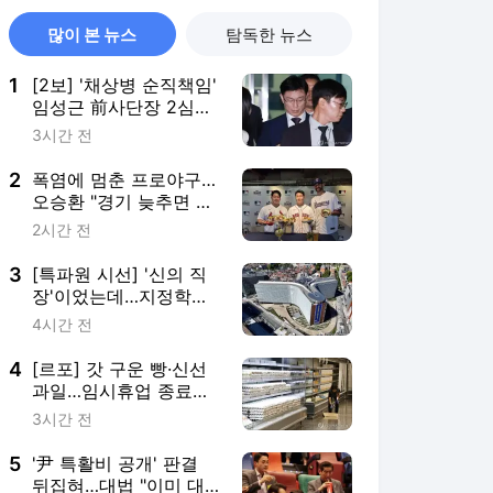
많이 본 뉴스
탐독한 뉴스
1
[2보] '채상병 순직책임'
임성근 前사단장 2심도
징역 3년
3시간 전
2
폭염에 멈춘 프로야구…
오승환 "경기 늦추면 귀
가·이동도 문제"
2시간 전
3
[특파원 시선] '신의 직
장'이었는데…지정학적
격변에 몸살앓는 EU집
4시간 전
행위
4
[르포] 갓 구운 빵·신선
과일…임시휴업 종료에
기대감 가득 홈플러스
3시간 전
5
'尹 특활비 공개' 판결
뒤집혀…대법 "이미 대