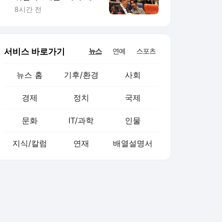
통령기록관 이관"
8시간 전
서비스 바로가기
뉴스
연예
스포츠
뉴스 홈
기후/환경
사회
경제
정치
국제
문화
IT/과학
인물
지식/칼럼
연재
배열설명서