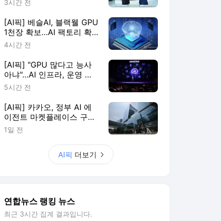
3시간 전
[AI픽] 베슬AI, 블랙웰 GPU
1천장 확보…AI 팩토리 확
장
4시간 전
[AI픽] "GPU 많다고 능사
아냐"…AI 인프라, 운영 효
율이 판가름
5시간 전
[AI픽] 카카오, 정부 AI 에
이전트 마켓플레이스 구축
한다
1일 전
AI픽
더보기
연합뉴스 랭킹 뉴스
최근 3시간 집계 결과입니다.