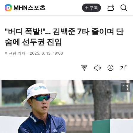
공유하기
통합검색
MHN스포츠
구독
"버디 폭발!"… 김백준 7타 줄이며 단
숨에 선두권 진입
이규원 기자
2025. 6. 13. 19:06
요약보기
음성으로 듣기
번역 설정
글씨크기 조절하기
이미지 크게 보기