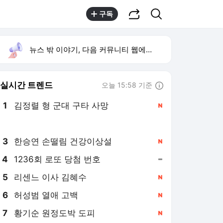
공유하기
검색
구독
뉴스 밖 이야기, 다음 커뮤니티 웹에서 보기
실시간 트렌드
오늘 15:58 기준
툴팁보기
1
김정렬 형 군대 구타 사망
,신규
2
박시영 tv
,신규
3
한승연 손떨림 건강이상설
,신규
4
1236회 로또 당첨 번호
,유지
5
리센느 이사 김혜수
,신규
6
허성범 열애 고백
,신규
7
황기순 원정도박 도피
,신규