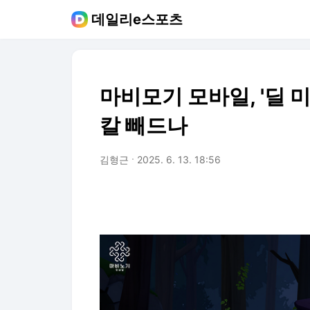
데일리e스포츠
마비모기 모바일, '딜 
칼 빼드나
김형근
2025. 6. 13. 18:56