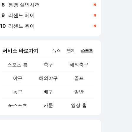
8
통영 살인사건
,신규
9
리센느 메이
,신규
10
리센느 원이
,신규
서비스 바로가기
뉴스
연예
스포츠
스포츠 홈
축구
해외축구
야구
해외야구
골프
농구
배구
일반
e-스포츠
카툰
영상 홈