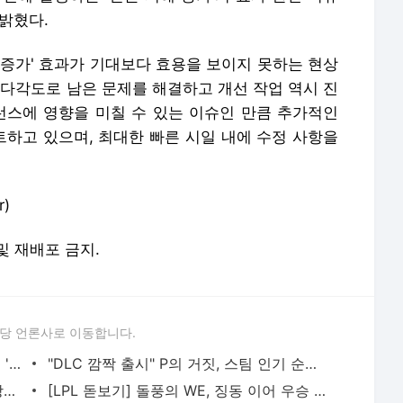
밝혔다.
해 증가' 효과가 기대보다 효용을 보이지 못하는 현상
 다각도로 남은 문제를 해결하고 개선 작업 역시 진
런스에 영향을 미칠 수 있는 이슈인 만큼 추가적인
하고 있으며, 최대한 빠른 시일 내에 수정 사항을
r)
 및 재배포 금지.
당 언론사로 이동합니다.
'갤러그' 즐기던 이재명 대통령, 게임업계 '부당대우' 없앨까?
"DLC 깜짝 출시" P의 거짓, 스팀 인기 순위 1~3위 '폭주'
[MSI 선발전] '덕담' 서대길, "수원서 실망했을 팬들, 이제는 즐거움 안길 것"
[LPL 돋보기] 돌풍의 WE, 징동 이어 우승 후보 TES 격파