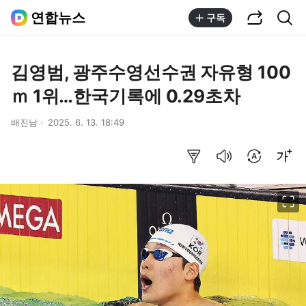
공유하기
통합검색
연합뉴스
구독
김영범, 광주수영선수권 자유형 100
ｍ 1위…한국기록에 0.29초차
배진남
2025. 6. 13. 18:49
요약보기
음성으로 듣기
번역 설정
글씨크기 조절하기
이미지 크게 보기