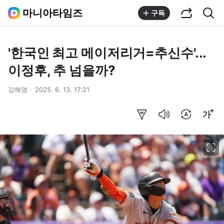
공유하기
통합검색
마니아타임즈
구독
'한국인 최고 메이저리거=추신수'...
이정후, 추 넘을까?
강해영
2025. 6. 13. 17:21
요약보기
음성으로 듣기
번역 설정
글씨크기 조절하기
이미지 크게 보기