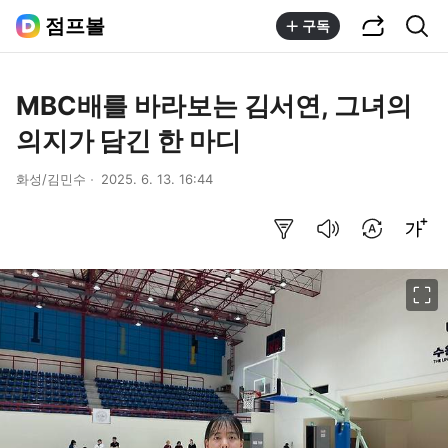
공유하기
통합검색
점프볼
구독
MBC배를 바라보는 김서연, 그녀의
의지가 담긴 한 마디
화성/김민수
2025. 6. 13. 16:44
요약보기
음성으로 듣기
번역 설정
글씨크기 조절하기
이미지 크게 보기