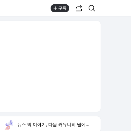
공유하기
검색
구독
뉴스 밖 이야기, 다음 커뮤니티 웹에서 보기
실시간 트렌드
오늘 15:51 기준
툴팁보기
1
1236회 로또 당첨 번호
,하락
2
김정렬 친형 군대 사망
,신규
3
통영 살인사건
,신규
4
심신 딸 키오프 벨 작곡
,신규
5
황기순 원정도박 도피
,신규