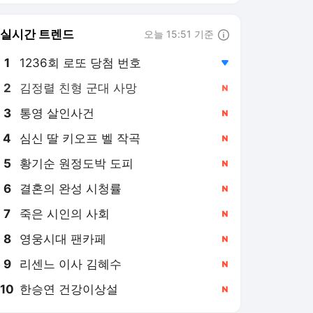
6
결혼의 완성 시청률
,신규
7
죽은 시인의 사회
,신규
8
영웅시대 팬카페
,신규
9
리센느 이사 김혜수
,신규
10
한승연 건강이상설
,신규
마니아타임즈 랭킹 뉴스
최근 3시간 집계 결과입니다.
많이 본 뉴스
1
'6경기 연속 안타' 이정
후, 2사 만루서 터진 2
타점 적시타...타율
8시간 전
0.303