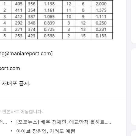
@maniareport.com]
ort.com
및 재배포 금지.
 언론사로 이동합니다.
[포토뉴스] 크리스탈, 쿨 뷰티 미녀의 반전 미소... '캐나다구스' 포토콜 행사
[포토뉴스] 배우 정채연, 애교만점 볼하트... '온앤온' 포토콜 행사
아이브 장원영, 가려도 예쁨