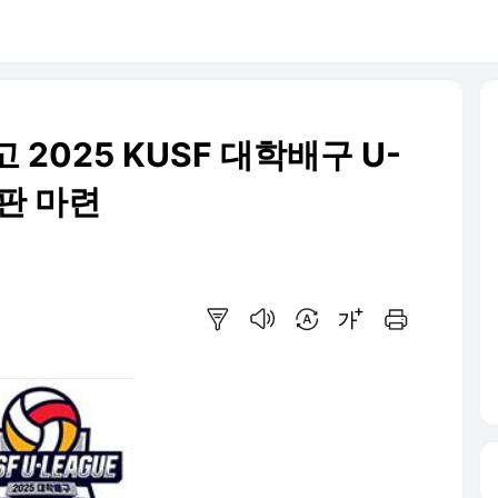
2025 KUSF 대학배구 U-
판 마련
요약보기
음성으로 듣기
번역 설정
글씨크기 조절하기
인쇄하기