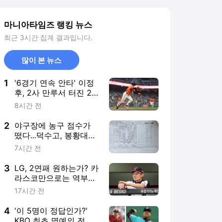
2
야구장에 농구 점수가
떴다...덕수고, 봉황대기
1회전서 42-0 5회 콜드
7시간 전
승
3
LG, 2연패 원하는가? 카
라스코만으로는 역부족,
더 강력한 승부수 던져
17시간 전
야...염경엽 감독은 알고
있을 것
4
'이 5명이 정답인가?'
KBO 최초 명예의 전당,
선동열·최동원·이승엽·
19시간 전
송진우·김응용을 둘러싼
논쟁
5
'38일 만에 빅리그 복귀'
김하성, MLB 양키스전
2타수 무안타 1삼진...시
9시간 전
즌 타율 0.067
서비스 바로가기
뉴스
연예
스포츠
스포츠 홈
축구
해외축구