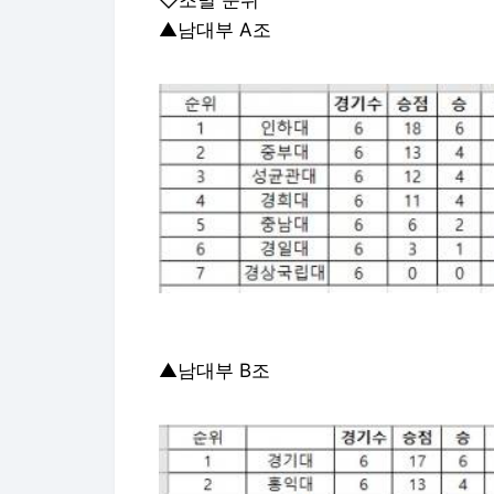
◇조별 순위
▲남대부 A조
▲남대부 B조