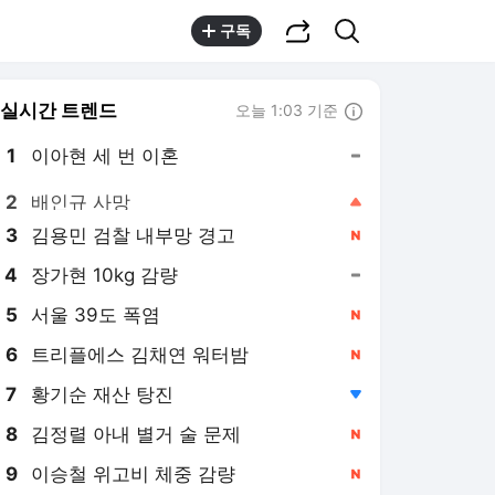
공유하기
검색
구독
실시간 트렌드
오늘 1:03 기준
툴팁보기
1
이아현 세 번 이혼
,유지
2
배인규 사망
,상승
3
김용민 검찰 내부망 경고
,신규
4
장가현 10kg 감량
,유지
5
서울 39도 폭염
,신규
6
트리플에스 김채연 워터밤
,신규
7
황기순 재산 탕진
,하락
8
김정렬 아내 별거 술 문제
,신규
9
이승철 위고비 체중 감량
,신규