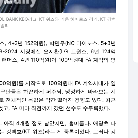
L BANK KBO리그' KT 위즈와 키움 히어로즈 경기. KT 강백
데일리
, 4+2년 152억원), 박민우(NC 다이노스, 5+3년
-2024 시장에선 오지환(LG 트윈스, 6년 124억
SG 랜더스, 4년 110억원)이 100억원대 FA 계약의 명
년 100억원)를 시작으로 100억원대 FA 계약시대가 열
나 구단들은 화끈하게 퍼주되, 냉정하게 바라보는 시
로 전체적인 몸값은 약간 떨어진 경향도 있다. 최근
이었고, FA 미아 직전까지 갔던 선수도 수두룩했다.
까. 아직 4개월 정도 남았지만, 흥미롭다. 애당초 다
보는 강백호(KT 위즈)라는 게 중론이었다. 그러나 강