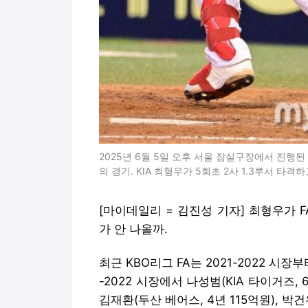
2025년 6월 5일 오후 서울 잠실구장에서 진행된 '
의 경기. KIA 최형우가 5회초 2사 1.3루서 타격
[마이데일리 = 김진성 기자] 최형우가 F
가 안 나올까.
최근 KBO리그 FA는 2021-2022 시장
-2022 시장에서 나성범(KIA 타이거즈, 6
김재환(두산 베어스, 4년 115억원), 박건