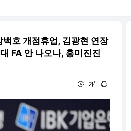
강백호 개점휴업, 김광현 연장
대 FA 안 나오나, 흥미진진
번역 설정
글씨크기 조절하기
인쇄하기