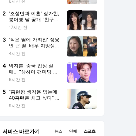
6시간 전
2
'조성민과 이혼' 장가현,
붕어빵 딸 공개 "친구들
이 부러워해" [퍼펙트 라
17시간 전
이프]
3
'작은 딸에 가려진' 정웅
인 큰 딸, 배우 지망생
'아빠 따라다니며 얼굴
4시간 전
알려' [마데핫리뷰]
4
박지훈, 중국 입성 실
패… "상하이 팬미팅 전
격 취소"[공식]
6시간 전
5
“홈런왕 생각은 없는데
40홈런은 치고 싶다” 김
도영 솔직고백…AG 가
9시간 전
기 전에 3·40·100·100
정조준[MD광주]
서비스 바로가기
뉴스
연예
스포츠