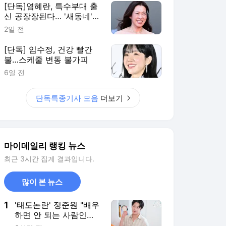
[단독]염혜란, 특수부대 출
신 공장장된다… '새동네'
주연
2일 전
[단독] 임수정, 건강 빨간
불…스케줄 변동 불가피
6일 전
단독특종기사 모음
더보기
마이데일리 랭킹 뉴스
최근 3시간 집계 결과입니다.
많이 본 뉴스
1
'태도논란' 정준원 "배우
하면 안 되는 사람인가
고민" [MD리뷰]