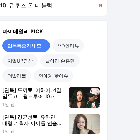
10
유 퀴즈 온 더 블럭
,신규
마이데일리
PICK
단독특종기사 모음
MD인터뷰
치얼UP영상
날아라 손흥민
더발리볼
연예계 핫이슈
[단독]'도끼♥' 이하이, 4일
앞두고… 월드투어 10개 도
시 '몽땅' 취소
1일 전
[단독]'강균성♥' 유하진,
대형 기획사 아이돌 연습생
출신…
1일 전