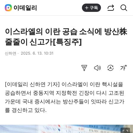
공유하기
통합검색
이데일리
구독
이스라엘의 이란 공습 소식에 방산株
줄줄이 신고가[특징주]
신하연
2025. 6. 13. 10:31
요약보기
음성으로 듣기
번역 설정
글씨크기 조절하기
[이데일리 신하연 기자] 이스라엘이 이란 핵시설을
공습하면서 중동지역 지정학전 긴장이 다시 고조된
가운데 국내 증시에서는 방산주들이 잇따라 신고가
를 경신하고 있다.
이미지 크게 보기