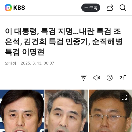
공유하기
통합검색
KBS
구독
이 대통령, 특검 지명…내란 특검 조
은석, 김건희 특검 민중기, 순직해병
특검 이명현
오대성
2025. 6. 13. 00:07
요약보기
음성으로 듣기
번역 설정
글씨크기 조절하기
이미지 크게 보기