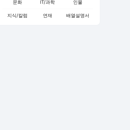
문화
IT/과학
인물
지식/칼럼
연재
배열설명서