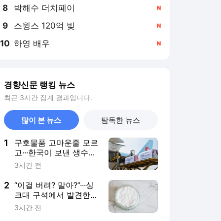
8
박해수 더치페이
,신규
9
스윙스 120억 빚
,신규
10
하영 배우
,신규
경향신문 랭킹 뉴스
최근 3시간 집계 결과입니다.
많이 본 뉴스
탐독한 뉴스
1
구호물품 고마운줄 모르
고···한국이 보낸 생수에
“변기 내리는 물” 일본의
3시간 전
‘혐한’은 어떻게 일상이
됐나 [이윤정 기자의 소
2
“이걸 버려? 말아?”···싱
소월드]
크대 구석에서 발견한 3
년 묵은 베이킹소다·과
3시간 전
탄산소다 쓸 수 있을까