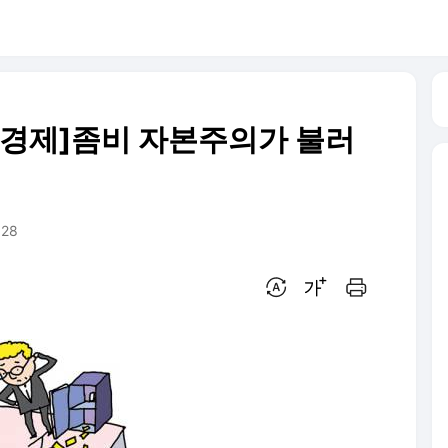
 경제]좀비 자본주의가 불러
:28
번역 설정
글씨크기 조절하기
인쇄하기