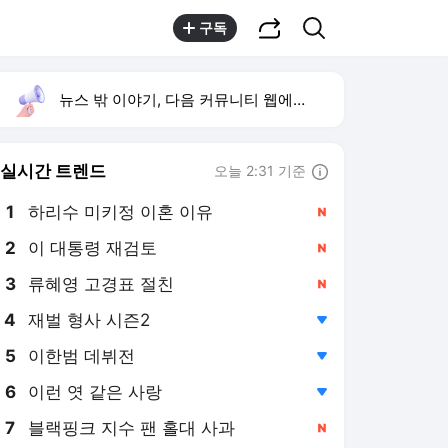
공유하기
검색
구독
뉴스 밖 이야기, 다음 커뮤니티 웹에서 보기
실시간 트렌드
오늘 2:31 기준
툴팁보기
1
하리수 미키정 이혼 이유
,신규
2
이 대통령 재검토
,신규
4
재벌 형사 시즌2
,하락
5
이한범 데뷔전
,하락
6
이런 엿 같은 사랑
,하락
7
블랙핑크 지수 팬 홀대 사과
,신규