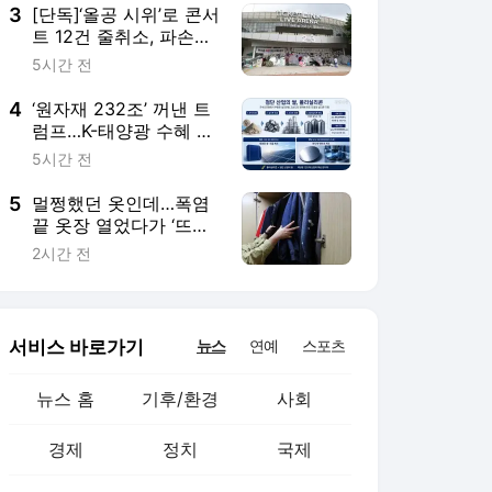
3
[단독]‘올공 시위’로 콘서
트 12건 줄취소, 파손비
용도 4억원…손해배상
5시간 전
책임은 누구?
4
‘원자재 232조’ 꺼낸 트
럼프…K-태양광 수혜 속
반도체 ‘직접 타격 제
5시간 전
로’[산업이(異)면]
5
멀쩡했던 옷인데…폭염
끝 옷장 열었다가 ‘뜨악’
곰팡이 가 왜 거기서 나
2시간 전
와
서비스 바로가기
뉴스
연예
스포츠
뉴스 홈
기후/환경
사회
경제
정치
국제