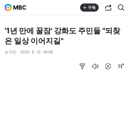
공유하기
통합검색
MBC
구독
'1년 만에 꿀잠' 강화도 주민들 "되찾
은 일상 이어지길"
손구민
2025. 6. 12. 19:58
요약보기
음성으로 듣기
번역 설정
글씨크기 조절하기