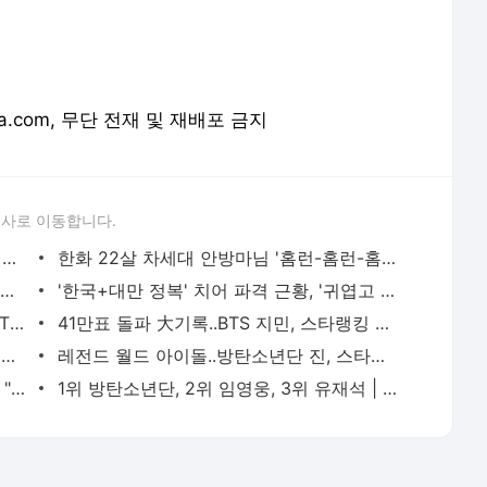
orea.com, 무단 전재 및 재배포 금지
론사로 이동합니다.
'텅 빈 관중석' 이강인 "이런 얘기 해도 될지 모르겠지만..." - 스타뉴스
한화 22살 차세대 안방마님 '홈런-홈런-홈런-홈런' 대기록 - 스타뉴스
롯데 치어리더 매력에 팬들 탄성 "천사인지 박담비인지" - 스타뉴스
'한국+대만 정복' 치어 파격 근황, '귀엽고 섹시' 반응 폭발 - 스타뉴스
KIA 인기 치어, 뽀얀 피부+강렬 레드 HOT 비키니 '눈길 확' - 스타뉴스
41만표 돌파 大기록..BTS 지민, 스타랭킹 男아이돌 독보적 1위 | 스타뉴스
무서운 상승세..코르티스 성현, 스타랭킹 男아이돌 2주째 2위 | 스타뉴스
레전드 월드 아이돌..방탄소년단 진, 스타랭킹 男아이돌 3위 | 스타뉴스
[속보]더보이즈, 9인 체제 신생 레이블行 "팬들과의 약속 최우선" | 스타뉴스
1위 방탄소년단, 2위 임영웅, 3위 유재석 | 스타뉴스