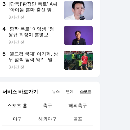
3
[단독]'황정민 폭로' A씨
"아이돌 홈마 출신 맞
다..큰 의미 없는 망신
8시간 전
주기" [인터뷰]
4
'깜짝 폭로' 이임생 "정
몽규 회장이 홍명보 선
임 지시, 나가월드 디렉
9시간 전
터 합의 시점은..."
5
'월드컵 국대' 이기혁, 상
무 깜짝 탈락 왜?... 멀티
포지션 '오히려 독 됐나'
3시간 전
서비스 바로가기
뉴스
연예
스포츠
스포츠 홈
축구
해외축구
야구
해외야구
골프