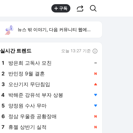
공유하기
검색
구독
뉴스 밖 이야기, 다음 커뮤니티 웹에서 보기
실시간 트렌드
오늘 13:27 기준
툴팁보기
1
방은희 고독사 모친
,유지
2
반민정 9월 결혼
,신규
3
오산기지 무단침입
,상승
4
박해준 강유석 부자 상봉
,하락
5
양정원 수사 무마
,하락
6
정삼 우울증 공황장애
,신규
7
휴젤 상반기 실적
,신규