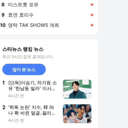
8
미스트롯 포유
,신규
9
효연 효리수
,신규
10
영탁 TAK SHOW5 개최
,신규
스타뉴스 랭킹 뉴스
최근 3시간 집계 결과입니다.
많이 본 뉴스
1
[단독]이승기, 차가원 소
유 '한남동 빌라' 이사
안한다..105억 전세금
4시간 전
갈등 커지나
2
'학폭 논란' 지수, 韓 떠
나 확 바뀐 얼굴..필리핀
쇼핑몰서 포착 [스타이
4시간 전
슈]