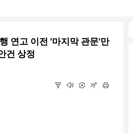
행 연고 이전 '마지막 관문'만
 안건 상정
요약보기
음성으로 듣기
번역 설정
글씨크기 조절하기
인쇄하기