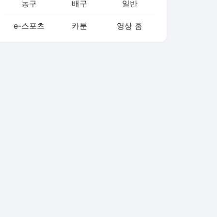
농구
배구
일반
e-스포츠
카툰
영상 홈