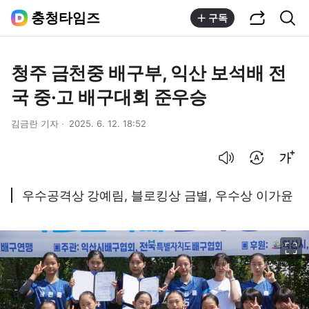
공유하기
통합검색
충청타임즈
구독
청주 금천중 배구부, 익산 보석배 전
국 중·고 배구대회 준우승
김금란 기자
2025. 6. 12. 18:52
음성으로 듣기
번역 설정
글씨크기 조절하기
우수공격상 강예림, 블로킹상 금별, 우수상 이가윤
이미지 크게 보기