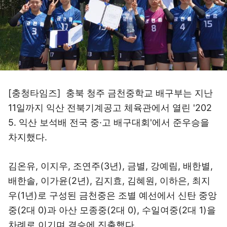
[충청타임즈] 충북 청주 금천중학교 배구부는 지난
11일까지 익산 전북기계공고 체육관에서 열린 '202
5. 익산 보석배 전국 중·고 배구대회'에서 준우승을
차지했다.
김온유, 이지우, 조연주(3년), 금별, 강예림, 배한별,
배한솔, 이가윤(2년), 김지효, 김혜원, 이하은, 최지
우(1년)로 구성된 금천중은 조별 예선에서 신탄 중앙
중(2대 0)과 아산 모종중(2대 0), 수일여중(2대 1)을
차례로 이기며 결승에 진출했다.