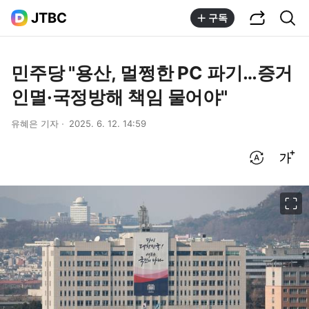
공유하기
통합검색
JTBC
구독
민주당 "용산, 멀쩡한 PC 파기…증거
인멸·국정방해 책임 물어야"
유혜은 기자
2025. 6. 12. 14:59
번역 설정
글씨크기 조절하기
이미지 크게 보기