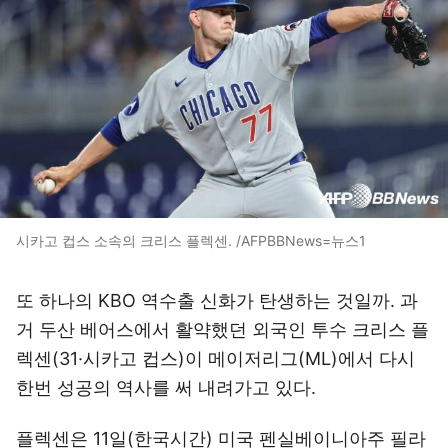
시카고 컵스 소속의 크리스 플렉센. /AFPBBNews=뉴스1
또 하나의 KBO 역수출 신화가 탄생하는 것일까. 과
거 두산 베어스에서 활약했던 외국인 투수 크리스 플
렉센(31·시카고 컵스)이 메이저리그(ML)에서 다시
한번 성공의 역사를 써 내려가고 있다.
플렉센은 11일(한국시간) 미국 펜실베이니아주 필라