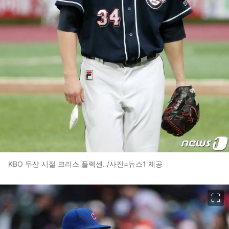
KBO 두산 시절 크리스 플렉센. /사진=뉴스1 제공
이미지 크게 보기