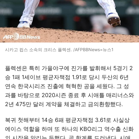
시카고 컵스 소속의 크리스 플렉센. /AFPBBNews=뉴스1
플렉센은 특히 가을야구에 진가를 발휘해서 5경기 2
승 1패 1세이브 평균자책점 1.91로 당시 두산의 6년
연속 한국시리즈 진출에 혁혁한 공을 세웠다. 그 성
과를 바탕으로 2020시즌 종료 후 시애틀 매리너스와
2년 475만 달러 계약을 체결하고 금의환향했다.
복귀 첫해부터 14승 6패 평균자책점 3.61로 사실상
에이스 역할을 하며 또 하나의 KBO리그 역수출 신화
의 시작을 알리는 듯했다. 곧 한계를 드러냈다. 시애