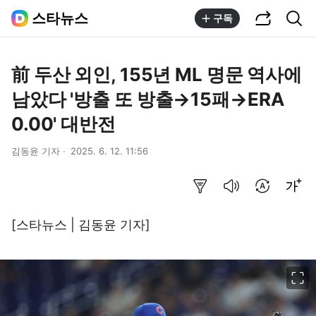
공유하기
통합검색
스타뉴스
구독
前 두산 외인, 155년 ML 명문 역사에
남았다 '방출 또 방출→15패→ERA
0.00' 대반전
김동윤 기자
2025. 6. 12. 11:56
요약보기
음성으로 듣기
번역 설정
글씨크기 조절하기
[스타뉴스 | 김동윤 기자]
이미지 크게 보기