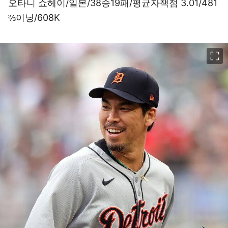
오타니 쇼헤이/일본/38승19패/평균자책점 3.01/481
⅔이닝/608K
이미지 크게 보기