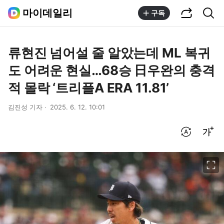
공유하기
통합검색
마이데일리
구독
류현진 넘어설 줄 알았는데 ML 복귀
도 어려운 현실…68승 日우완의 충격
적 몰락 ‘트리플A ERA 11.81’
김진성 기자
2025. 6. 12. 10:01
번역 설정
글씨크기 조절하기
이미지 크게 보기