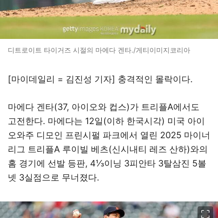
디트로이트 타이거즈 시절의 마에다 겐타./게티이미지코리아
[마이데일리 = 김진성 기자] 충격적인 몰락이다.
마에다 겐타(37, 아이오와 컵스)가 트리플A에서도
고전한다. 마에다는 12일(이하 한국시각) 미국 아이
오와주 디모인 프린시펄 파크에서 열린 2025 마이너
리그 트리플A 루이빌 베츠(신시내티 레즈 산하)와의
홈 경기에 선발 등판, 4⅓이닝 3피안타 3탈삼진 5볼
넷 3실점으로 무너졌다.
이미지 크게 보기