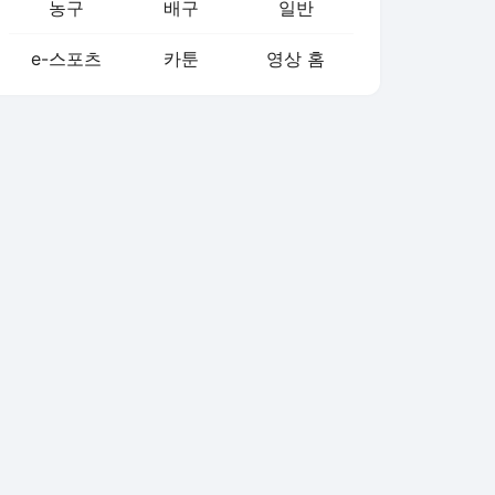
농구
배구
일반
e-스포츠
카툰
영상 홈