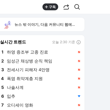
공유하기
검색
구독
뉴스 밖 이야기, 다음 커뮤니티 웹에서 보기
실시간 트렌드
오늘 2:30 기준
툴팁보기
1
하영 증조부 고종 진료
,신규
2
임성근 채상병 순직 책임
,신규
3
전세사기 피해자 4만명
,신규
4
폭염 취약계층 지원
,신규
5
나솔사계
,신규
6
입추
,하락
7
오디세이 영화
,신규