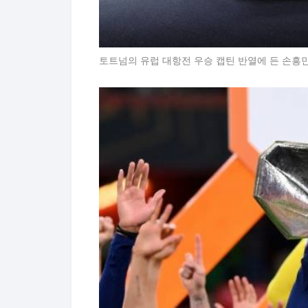
토트넘의 유럽 대항전 우승 캡틴 반열에 든 손흥민