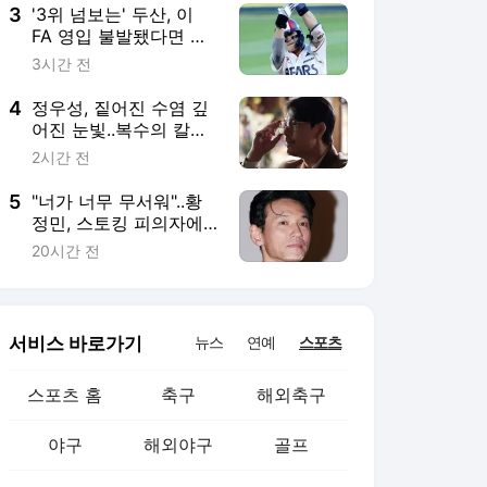
심 "합리적 선택"
3
'3위 넘보는' 두산, 이
FA 영입 불발됐다면 어
쩔 뻔했나... 사령탑도 찬
3시간 전
사 "1회 그 수비 하나 때
문에 곽빈이 6회까지 던
4
정우성, 짙어진 수염 깊
졌다"
어진 눈빛..복수의 칼날
갈았다 [메이드인 코리
2시간 전
아 시즌2]
5
"너가 너무 무서워"..황
정민, 스토킹 피의자에
62번 먼저 전화 건 이유
20시간 전
[스타이슈]
서비스 바로가기
뉴스
연예
스포츠
스포츠 홈
축구
해외축구
야구
해외야구
골프