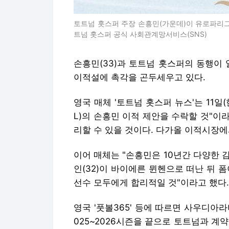
토트넘 홋스퍼 주장 손흥민(가운데)이 유로파리그
트넘 홋스퍼 공식 사회관계망서비스(SNS)
손흥민(33)과 토트넘 홋스퍼의 동행이
이적설에 촉각을 곤두세우고 있다.
영국 매체 '토트넘 홋스퍼 뉴스'는 11
L)의 손흥민 이적 제안을 수락할 것"
리할 수 있을 것이다. 다가올 이적시장에
이어 매체는 "손흥민은 10년간 다양한 
인(32)이 바이에른 뮌헨으로 떠난 뒤 
선수 모두에게 합리적일 것"이라고 했다.
영국 '풋볼365' 등에 따르면 사우디아
025~2026시즌을 끝으로 토트넘과 계