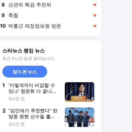
8
선관위 특검 추천위
,신규
9
축협
,신규
10
박홍근 재정정보원 방문
,신규
스타뉴스 랭킹 뉴스
최근 3시간 집계 결과입니다.
많이 본 뉴스
1
'이렇게까지 비겁할 수
있나' 청문회 다 끝나니
슬그머니 등장한 이임생
5시간 전
2
"김민재가 추천했다" 한
밤중 뮌헨 선수들 홀린
'K-야식'... '한국식 치킨'
2시간 전
배달에 독일 언론도 관