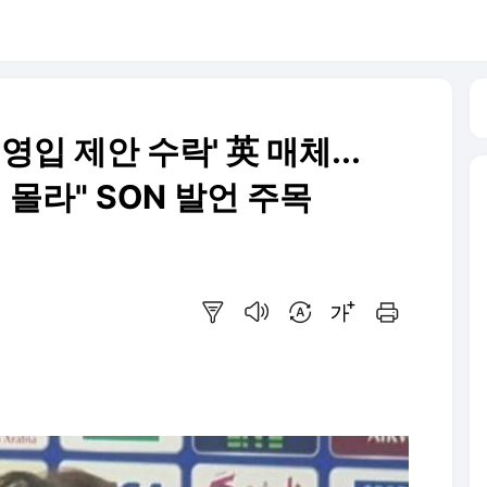
영입 제안 수락' 英 매체...
 몰라" SON 발언 주목
요약보기
음성으로 듣기
번역 설정
글씨크기 조절하기
인쇄하기