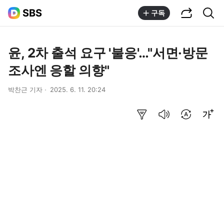
공유하기
통합검색
SBS
구독
윤, 2차 출석 요구 '불응'…"서면·방문
조사엔 응할 의향"
박찬근 기자
2025. 6. 11. 20:24
요약보기
음성으로 듣기
번역 설정
글씨크기 조절하기