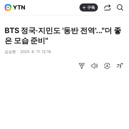
공유하기
통합검색
YTN
구독
BTS 정국·지민도 '동반 전역'..."더 좋
은 모습 준비"
김승환
2025. 6. 11. 12:16
요약보기
음성으로 듣기
번역 설정
글씨크기 조절하기