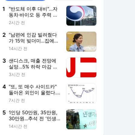
1
"반도체 이후 대비"…자
동차·바이오 등 주력 산
업에 AI 입힌다
2시간 전
2
"남편에 인감 빌려줬다
가 15억 빚더미...집에
조폭들 왔다" 고백한 여
14시간 전
배우
3
샌디스크, 매출 전망에
실망…5% 하락 마감 뒤
시간외 6% 급락
3시간 전
4
"또, 또 매수 사이드카"
돌아온 외인이 울렸다...
살아난 AI 투심
7시간 전
5
1인당 50만원, 35만원,
30만원...추석 전 '민생
지원금' 받는 곳
14시간 전