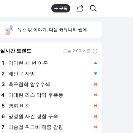
공유하기
검색
구독
뉴스 밖 이야기, 다음 커뮤니티 웹에서 보기
실시간 트렌드
오늘 2:00 기준
툴팁보기
1
이아현 세 번 이혼
,상승
2
배인규 사망
,하락
4
이태란 라스 악역 후폭풍
,신규
5
영화 비광
,신규
6
양정원 사건 경찰 구속
,신규
7
이승철 위고비 체중 감량
,신규