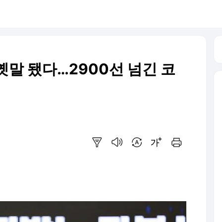
 옛말 됐다…2900선 넘긴 코
요약보기
음성으로 듣기
번역 설정
글씨크기 조절하기
인쇄하기