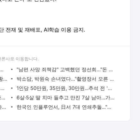
. 무단 전재 및 재배포, AI학습 이용 금지.
언론사로 이동합니다.
스서 자리 양보한 노인이 성희롱…"미친 듯이 뛰었다" - 머니투데이
"남편 사망 죄책감" 고백했던 정선희…"돈 벌면 남이 다 써" 덤덤 - 머니투데이
'패떴' 이천희, 20시간 밤샘 노동하는 근황…"먹고 살려면" 한숨 - 머니투데이
박소담, 박원숙 손녀였다…"촬영장서 모른 척" 왜 숨겼나 - 머니투데이
이건주, 입양 간 친동생과 눈물 재회…"18년 전 오해로 멀어져" - 머니투데이
1인당 50만원, 35만원, 30만원...추석 전 '민생지원금' 받는 곳 - 머니투데이
삼전닉스 눈치는 보이지만…HP·ASUS, 중국 CXMT 반도체 택했다 - 머니투데이
6살·5살 딸 치마 들추고 만진 7살 남아…가해 부모 "아이들이 허락해" - 머니투데이
현대차 신형 아반떼 계약 첫날 1만대 돌파…역대급 흥행돌풍 - 머니투데이
한국인 인플루언서, 日서 7대 연쇄추돌..."벤틀리 버리고 도주" - 머니투데이