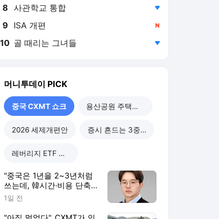
8
사관학교 통합
,하락
9
ISA 개편
,신규
10
골 때리는 그녀들
,하락
머니투데이
PICK
중국 CXMT 쇼크
용산공원 주택공급
2026 세제개편안
증시 흔드는 3중 쏠림
레버리지 ETF 해법은
"중국은 1년을 2~3년처럼
쓰는데, 韓시간·비용 단축
할 정책 시급"
1일 전
"아직 멀었다"..CXMT가 인