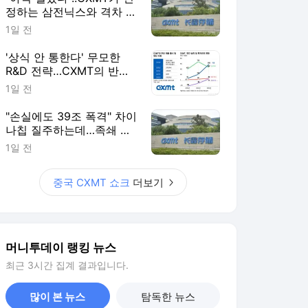
정하는 삼전닉스와 격차 들
여다보니
1일 전
'상식 안 통한다' 무모한
R&D 전략…CXMT의 반도
체 축지법
1일 전
"손실에도 39조 폭격" 차이
나칩 질주하는데…족쇄 찬
'삼전닉스' 탄식
1일 전
중국 CXMT 쇼크
더보기
머니투데이 랭킹 뉴스
최근 3시간 집계 결과입니다.
많이 본 뉴스
탐독한 뉴스