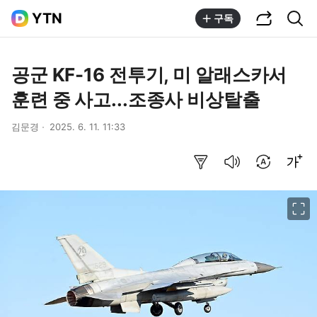
공유하기
통합검색
YTN
구독
공군 KF-16 전투기, 미 알래스카서
훈련 중 사고...조종사 비상탈출
김문경
2025. 6. 11. 11:33
요약보기
음성으로 듣기
번역 설정
글씨크기 조절하기
이미지 크게 보기