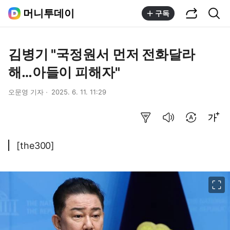
공유하기
통합검색
머니투데이
구독
김병기 "국정원서 먼저 전화달라
해…아들이 피해자"
오문영 기자
2025. 6. 11. 11:29
요약보기
음성으로 듣기
번역 설정
글씨크기 조절하기
[the300]
이미지 크게 보기