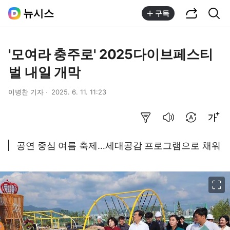
공유하기
통합검색
뉴시스
구독
'모여라 충주로' 2025다이브페스티
벌 내일 개막
이병찬 기자
2025. 6. 11. 11:23
요약보기
음성으로 듣기
번역 설정
글씨크기 조절하기
공연 중심 여름 축제…세대공감 프로그램으로 채워
이미지 크게 보기