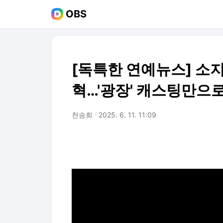
OBS
[독특한 연예뉴스] 
혁…'광장' 캐스팅만으
천송희
2025. 6. 11. 11:09