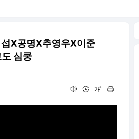
소지섭X공명X추영우X이준
로도 심쿵
음성으로 듣기
번역 설정
글씨크기 조절하기
인쇄하기