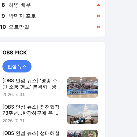
8
하영 배우
,상승
9
박민지 프로
,신규
10
오르막길
,신규
OBS
PICK
인섬 뉴스
[OBS 인섬 뉴스] '영종 주
민 소통 행보' 본격화…생활
현안 청취
2026. 7. 31.
[OBS 인섬 뉴스] 정전협정
73주년…한강하구에 뜬 '평
화의 배'
2026. 7. 31.
[OBS 인섬 뉴스] 생태해설