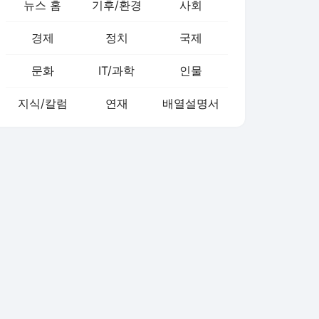
뉴스 홈
기후/환경
사회
경제
정치
국제
문화
IT/과학
인물
지식/칼럼
연재
배열설명서