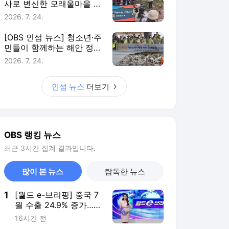
사로 변신한 모래울마을 주
민들
2026. 7. 24.
[OBS 인섬 뉴스] 청소년·주
민들이 함께하는 해안 정화
활동
2026. 7. 24.
인섬 뉴스
더보기
OBS 랭킹 뉴스
최근 3시간 집계 결과입니다.
많이 본 뉴스
탐독한 뉴스
1
[월드 e-브리핑] 중국 7
월 수출 24.9% 증가…한
국산 수입은 두배
16시간 전