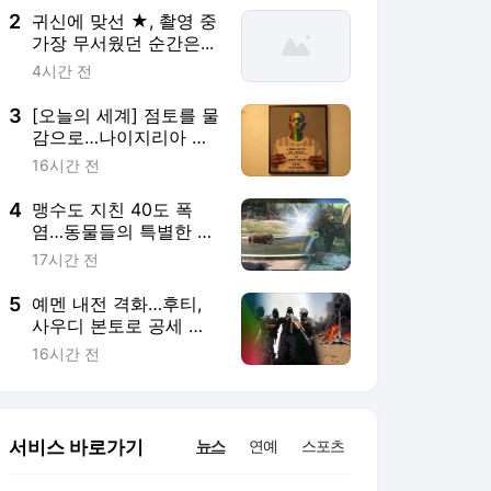
2
귀신에 맞선 ★, 촬영 중
가장 무서웠던 순간은...
4시간 전
3
[오늘의 세계] 점토를 물
감으로…나이지리아 예
술가의 초상화
16시간 전
4
맹수도 지친 40도 폭
염…동물들의 특별한 여
름나기
17시간 전
5
예멘 내전 격화…후티,
사우디 본토로 공세 확
산
16시간 전
서비스 바로가기
뉴스
연예
스포츠