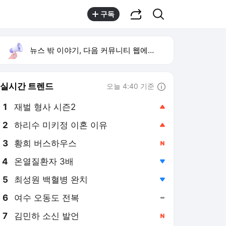
공유하기
검색
구독
뉴스 밖 이야기, 다음 커뮤니티 웹에서 보기
실시간 트렌드
오늘 4:40 기준
툴팁보기
1
재벌 형사 시즌2
,상승
2
하리수 미키정 이혼 이유
,상승
3
황희 버스하우스
,신규
4
온열질환자 3배
,하락
5
최성원 백혈병 완치
,하락
6
여수 오동도 전복
,유지
7
김민하 소신 발언
,신규