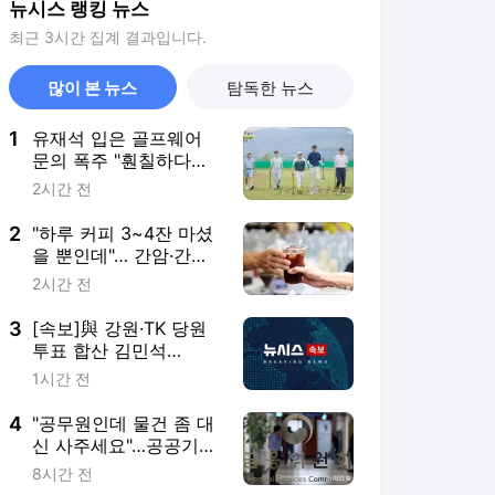
뉴시스 랭킹 뉴스
최근 3시간 집계 결과입니다.
많이 본 뉴스
탐독한 뉴스
1
유재석 입은 골프웨어
문의 폭주 "훤칠하다고
하더라"
2시간 전
2
"하루 커피 3~4잔 마셨
을 뿐인데"… 간암·간경
변 위험 뚝
2시간 전
3
[속보]與 강원·TK 당원
투표 합산 김민석
48.54%로 승리…정청래
1시간 전
44.40%
4
"공무원인데 물건 좀 대
신 사주세요"…공공기관
사칭 대리구매 주의
8시간 전