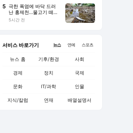
5
극한 폭염에 바닥 드러
난 홍제천…물고기 떼죽
음도 [뉴시스Pic]
5시간 전
서비스 바로가기
뉴스
연예
스포츠
뉴스 홈
기후/환경
사회
경제
정치
국제
문화
IT/과학
인물
지식/칼럼
연재
배열설명서