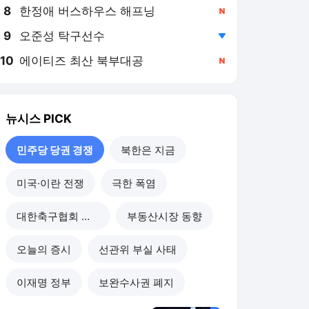
8
한정애 버스하우스 해프닝
,신규
9
오준성 탁구선수
,하락
10
에이티즈 최산 북부대공
,신규
뉴시스
PICK
민주당 당권 경쟁
북한은 지금
미국·이란 전쟁
극한 폭염
대한축구협회 개혁
부동산시장 동향
오늘의 증시
선관위 부실 사태
이재명 정부
보완수사권 폐지