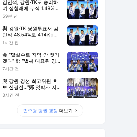
김민석, 강원·TK도 승리하
며 정청래에 누적 1.48%p
앞서…격차 벌리며 우세 점
59분 전
해(종합)
與 강원·TK 당원투표서 김
민석 48.54%로 4.14%p차
승리…정청래 44.40%
1시간 전
金 "말실수로 지역 안 뺏기
겠다" 鄭 "벌써 대표된 양
당직 나눠줘"
7시간 전
與 강원 경선 최고위원 후
보 신경전…"鄭 엇박자 지
도부" "금도 지켜야"
8시간 전
민주당 당권 경쟁
더보기