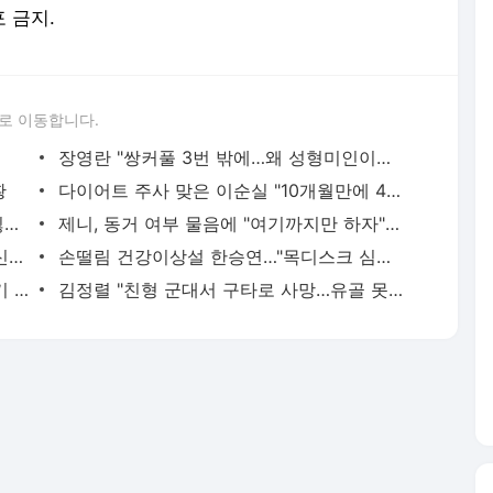
포 금지.
로 이동합니다.
장영란 "쌍커풀 3번 밖에…왜 성형미인이라고 하냐"
황
다이어트 주사 맞은 이순실 "10개월만에 45㎏ 감량"
유혜정, 자궁적출 수술 고백 "여성성을 잃는 것이…"
제니, 동거 여부 물음에 "여기까지만 하자" 웃음
한정수 "황정민 선배만 피해…떳떳하면 신분 공개하라"
손떨림 건강이상설 한승연…"목디스크 심해 치료 중"
18살 차 장기하와 연애 중 윤가이…갑자기 단발머리
김정렬 "친형 군대서 구타로 사망…유골 못 찾아"