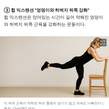
③ 힙 익스텐션 "엉덩이와 허벅지 뒤쪽 강화"
힙 익스텐션은 앉아있는 시간이 길어 약해진 엉덩이
와 허벅지 뒤쪽 근육을 강화하는 운동이다.
이미지 크게 보기
이 부위 근육이 약하면 허리 통증이 생기기 쉽고 자세도 나빠진다｜
출처: ChatGPT 생성