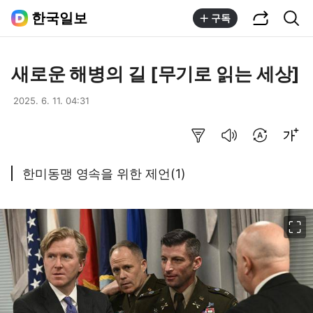
공유하기
통합검색
한국일보
구독
새로운 해병의 길 [무기로 읽는 세상]
2025. 6. 11. 04:31
요약보기
음성으로 듣기
번역 설정
글씨크기 조절하기
한미동맹 영속을 위한 제언(1)
이미지 크게 보기