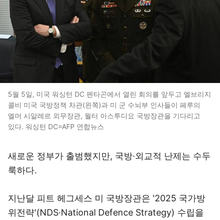
5월 5일, 미국 워싱턴 DC 펜타곤에서 열린 회의를 앞두고 엘브리지
콜비 미국 국방정책 차관(왼쪽)과 미 군 수뇌부 인사들이 페루의
엘머 시알레르 외무장관, 월터 아스투디요 국방장관을 기다리고
있다. 워싱턴 DC=AFP 연합뉴스
새로운 정부가 출범했지만, 국방·외교적 난제는 수두
룩하다.
지난달 피트 헤그세스 미 국방장관은 '2025 국가방
위전략'(NDS·National Defence Strategy) 수립을